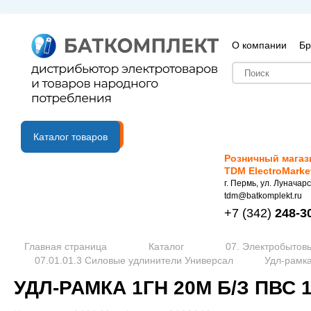
О компании
Бр
B2B портал
Каталог товаров
Розничный магаз
TDM ElectroMarke
г. Пермь, ул. Луначарс
tdm@batkomplekt.ru
+7
(342)
248-3
Главная страница
Каталог
07. Электробытов
07.01.01.3 Силовые удлинители Универсал
Удл-рамка
УДЛ-РАМКА 1ГН 20М Б/З ПВС 