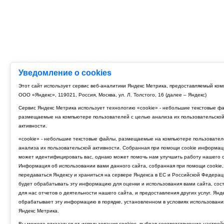
Уведомление о cookies
Этот сайт использует сервис веб-аналитики Яндекс Метрика, предоставляемый ко
ООО «Яндекс», 119021, Россия, Москва, ул. Л. Толстого, 16 (далее – Яндекс)
Сервис Яндекс Метрика использует технологию «cookie» - небольшие текстовые ф
размещаемые на компьютере пользователей с целью анализа их пользовательско
активности.
«cookie» - небольшие текстовые файлы, размещаемые на компьютере пользовател
анализа их пользовательской активности. Собранная при помощи cookie информац
может идентифицировать вас, однако может помочь нам улучшить работу нашего с
Информация об использовании вами данного сайта, собранная при помощи cookie,
передаваться Яндексу и храниться на сервере Яндекса в ЕС и Российской Федерац
будет обрабатывать эту информацию для оценки и использования вами сайта, сос
для нас отчетов о деятельности нашего сайта, и предоставления других услуг. Янд
обрабатывает эту информацию в порядке, установленном в условиях использовани
Яндекс Метрика.
Вы можете отказаться от использования cookies, выбрав соответствующие настрой