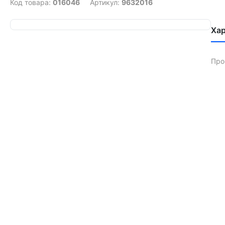
Код товара:
016046
Артикул:
9632016
Ха
Про