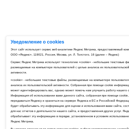
Уведомление о cookies
Этот сайт использует сервис веб-аналитики Яндекс Метрика, предоставляемый ко
ООО «Яндекс», 119021, Россия, Москва, ул. Л. Толстого, 16 (далее – Яндекс)
Сервис Яндекс Метрика использует технологию «cookie» - небольшие текстовые ф
размещаемые на компьютере пользователей с целью анализа их пользовательско
активности.
«cookie» - небольшие текстовые файлы, размещаемые на компьютере пользовател
анализа их пользовательской активности. Собранная при помощи cookie информац
может идентифицировать вас, однако может помочь нам улучшить работу нашего с
Информация об использовании вами данного сайта, собранная при помощи cookie,
передаваться Яндексу и храниться на сервере Яндекса в ЕС и Российской Федерац
будет обрабатывать эту информацию для оценки и использования вами сайта, сос
для нас отчетов о деятельности нашего сайта, и предоставления других услуг. Янд
обрабатывает эту информацию в порядке, установленном в условиях использовани
Яндекс Метрика.
Вы можете отказаться от использования cookies, выбрав соответствующие настрой