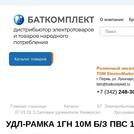
О компании
Бр
B2B портал
Каталог товаров
Розничный магаз
TDM ElectroMarke
г. Пермь, ул. Луначарс
tdm@batkomplekt.ru
+7
(342)
248-3
Главная страница
Каталог
07. Электробытов
07.01.01.3 Силовые удлинители Универсал
Удл-рамка
УДЛ-РАМКА 1ГН 10М Б/З ПВС 