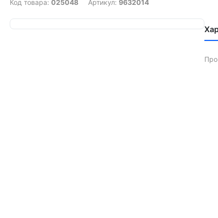
Код товара:
025048
Артикул:
9632014
Ха
Про