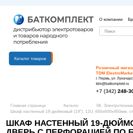
О компании
Бр
B2B портал
Каталог товаров
Розничный магаз
TDM ElectroMarke
г. Пермь, ул. Луначарс
tdm@batkomplekt.ru
+7
(342)
248-3
Главная страница
Каталог
06. Электротехник
Шкаф настенный 19-дюймовый (19"), 12U, 650x600х450мм, ст
ШКАФ НАСТЕННЫЙ 19-ДЮЙМОВ
ДВЕРЬ С ПЕРФОРАЦИЕЙ ПО Б