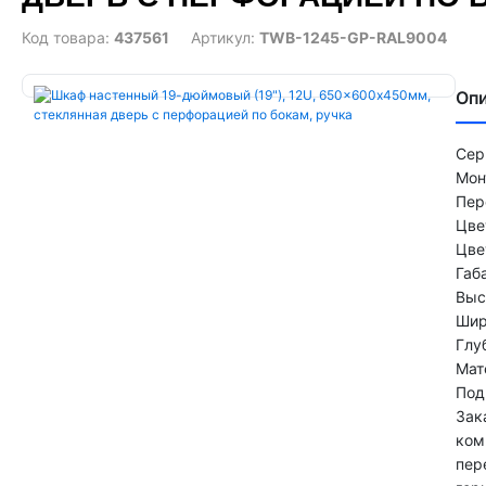
Код товара:
437561
Артикул:
TWB-1245-GP-RAL9004
Оп
Сер
Мон
Пер
Цве
Цве
Габ
Выс
Шир
Глу
Ма
Под
Зак
ком
пер