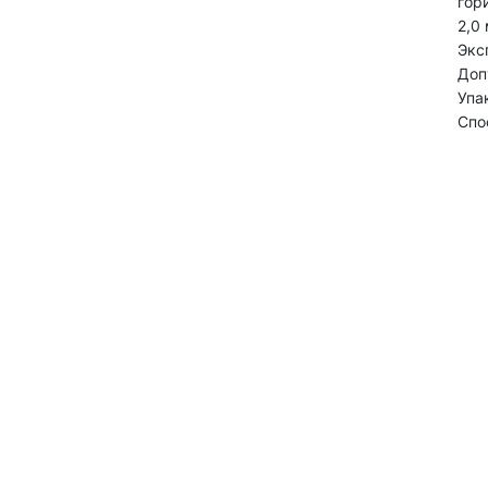
гор
2,0
Экс
Доп
Уп
Спо