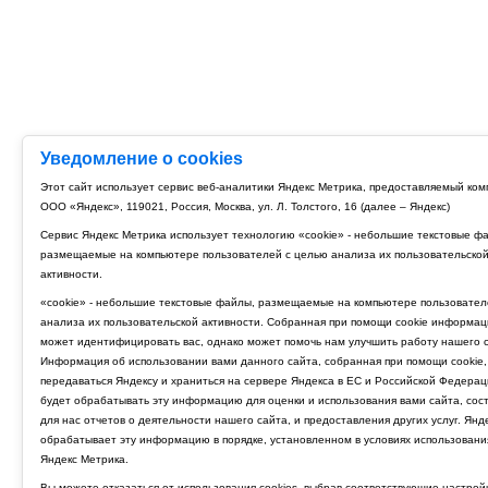
Уведомление о cookies
Этот сайт использует сервис веб-аналитики Яндекс Метрика, предоставляемый ко
ООО «Яндекс», 119021, Россия, Москва, ул. Л. Толстого, 16 (далее – Яндекс)
Сервис Яндекс Метрика использует технологию «cookie» - небольшие текстовые ф
размещаемые на компьютере пользователей с целью анализа их пользовательско
активности.
«cookie» - небольшие текстовые файлы, размещаемые на компьютере пользовател
анализа их пользовательской активности. Собранная при помощи cookie информац
может идентифицировать вас, однако может помочь нам улучшить работу нашего с
Информация об использовании вами данного сайта, собранная при помощи cookie,
передаваться Яндексу и храниться на сервере Яндекса в ЕС и Российской Федерац
будет обрабатывать эту информацию для оценки и использования вами сайта, сос
для нас отчетов о деятельности нашего сайта, и предоставления других услуг. Янд
обрабатывает эту информацию в порядке, установленном в условиях использовани
Яндекс Метрика.
Вы можете отказаться от использования cookies, выбрав соответствующие настрой