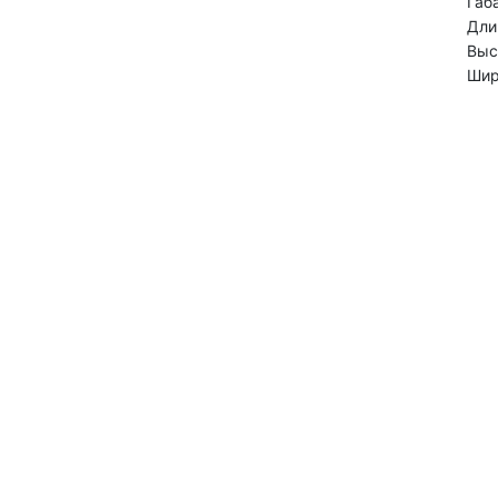
Габ
Дли
Выс
Шир