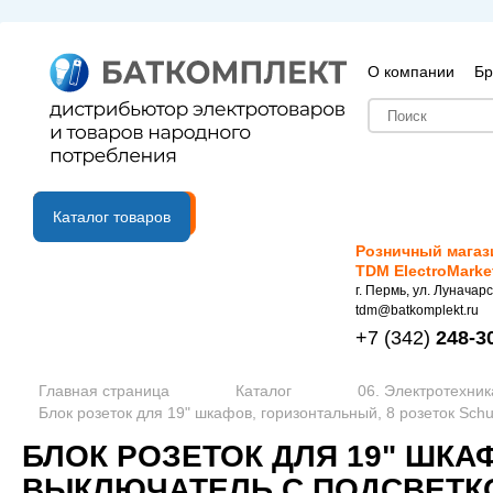
О компании
Бр
B2B портал
Каталог товаров
Розничный магаз
TDM ElectroMarke
г. Пермь, ул. Луначарс
tdm@batkomplekt.ru
+7
(342)
248-3
Главная страница
Каталог
06. Электротехник
Блок розеток для 19" шкафов, горизонтальный, 8 розеток Schu
БЛОК РОЗЕТОК ДЛЯ 19" ШКА
ВЫКЛЮЧАТЕЛЬ С ПОДСВЕТКО