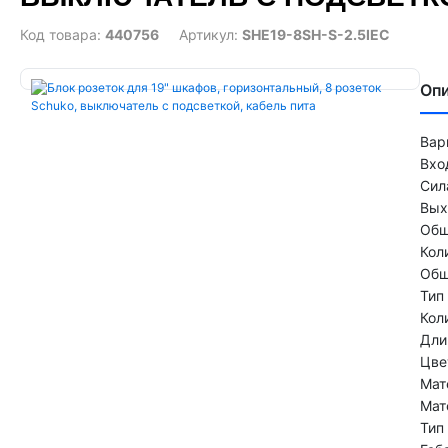
Код товара:
440756
Артикул:
SHE19-8SH-S-2.5IEC
Оп
Вар
Вхо
Сил
Вых
Общ
Кол
Общ
Тип
Кол
Дли
Цве
Ма
Мат
Тип