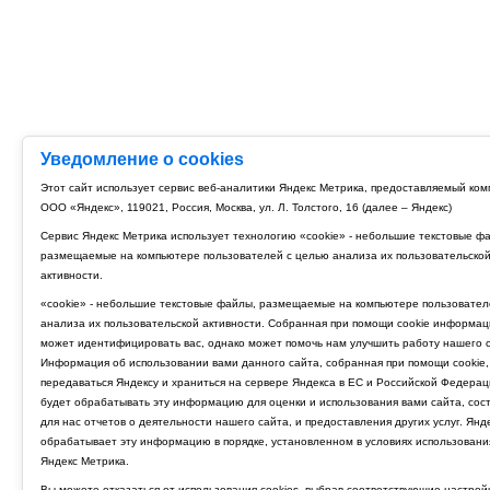
Уведомление о cookies
Этот сайт использует сервис веб-аналитики Яндекс Метрика, предоставляемый ко
ООО «Яндекс», 119021, Россия, Москва, ул. Л. Толстого, 16 (далее – Яндекс)
Сервис Яндекс Метрика использует технологию «cookie» - небольшие текстовые ф
размещаемые на компьютере пользователей с целью анализа их пользовательско
активности.
«cookie» - небольшие текстовые файлы, размещаемые на компьютере пользовател
анализа их пользовательской активности. Собранная при помощи cookie информац
может идентифицировать вас, однако может помочь нам улучшить работу нашего с
Информация об использовании вами данного сайта, собранная при помощи cookie,
передаваться Яндексу и храниться на сервере Яндекса в ЕС и Российской Федерац
будет обрабатывать эту информацию для оценки и использования вами сайта, сос
для нас отчетов о деятельности нашего сайта, и предоставления других услуг. Янд
обрабатывает эту информацию в порядке, установленном в условиях использовани
Яндекс Метрика.
Вы можете отказаться от использования cookies, выбрав соответствующие настрой