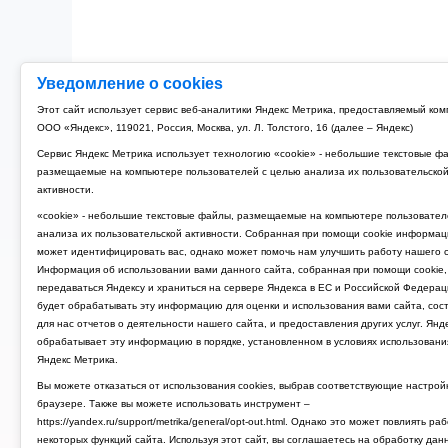
Уведомление о cookies
Этот сайт использует сервис веб-аналитики Яндекс Метрика, предоставляемый ко
ООО «Яндекс», 119021, Россия, Москва, ул. Л. Толстого, 16 (далее – Яндекс)
Сервис Яндекс Метрика использует технологию «cookie» - небольшие текстовые ф
размещаемые на компьютере пользователей с целью анализа их пользовательско
активности.
«cookie» - небольшие текстовые файлы, размещаемые на компьютере пользовател
анализа их пользовательской активности. Собранная при помощи cookie информац
может идентифицировать вас, однако может помочь нам улучшить работу нашего с
Информация об использовании вами данного сайта, собранная при помощи cookie,
передаваться Яндексу и храниться на сервере Яндекса в ЕС и Российской Федерац
будет обрабатывать эту информацию для оценки и использования вами сайта, сос
для нас отчетов о деятельности нашего сайта, и предоставления других услуг. Янд
обрабатывает эту информацию в порядке, установленном в условиях использовани
Яндекс Метрика.
Вы можете отказаться от использования cookies, выбрав соответствующие настрой
браузере. Также вы можете использовать инструмент –
https://yandex.ru/support/metrika/general/opt-out.html. Однако это может повлиять ра
некоторых функций сайта. Используя этот сайт, вы соглашаетесь на обработку дан