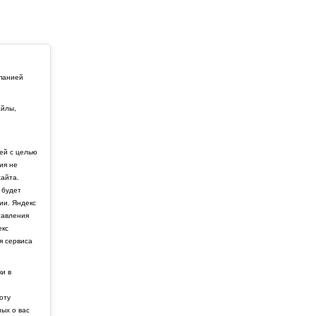
мпанией
айлы,
й
ей с целью
ия не
айта.
 будет
ии. Яндекс
тавления
екс
я сервиса
ки в
боту
ных о вас