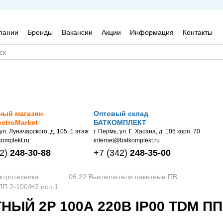
пании
Бренды
Вакансии
Акции
Информация
Контакты
ный магазин
Оптовый склад
ectroMarket
БАТКОМПЛЕКТ
 ул. Луначарского, д. 105, 1 этаж
г. Пермь, ул. Г. Хасана, д. 105 корп. 70
omplekt.ru
internet@batkomplekt.ru
2)
248-30-88
+7
(342)
248-35-00
ктротехника
06.22 Выключатели пакетные ПВ
П 2-100/Н2 исп.1
Й 2P 100А 220В IP00 TDM ПП 