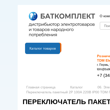
О ком
B2B портал
Каталог товаров
Рознич
TDM El
г. Пермь,
tdm@batk
+7
(34
Главная страница
Каталог
06. Эле
Переключатель пакетный 2P 100А 220В IP00 TDM П
ПЕРЕКЛЮЧАТЕЛЬ ПАКЕТНЫ