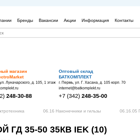
пании
Бренды
Вакансии
Акции
Информация
Контакты
ный магазин
Оптовый склад
ectroMarket
БАТКОМПЛЕКТ
 ул. Луначарского, д. 105, 1 этаж
г. Пермь, ул. Г. Хасана, д. 105 корп. 70
omplekt.ru
internet@batkomplekt.ru
2)
248-30-88
+7
(342)
248-35-00
ктротехника
06.16 Наконечники и гильзы
06.16.05 
ГД 35-50 35КВ IEK (10)