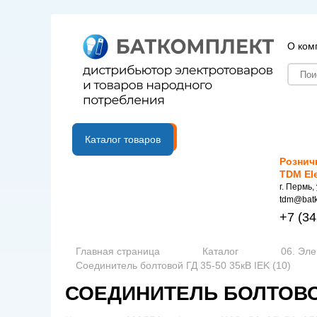
О ком
B2B портал
Каталог товаров
Рознич
TDM El
г. Пермь,
tdm@batk
+7
(34
Главная страница
Каталог
06. Эле
Соединитель болтовой ГД 35-50 35кВ IEK (10)
СОЕДИНИТЕЛЬ БОЛТОВОЙ 