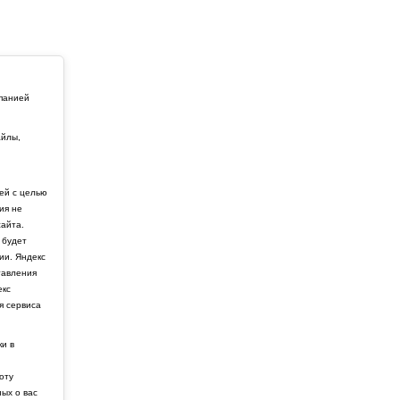
мпанией
айлы,
й
ей с целью
ия не
айта.
 будет
ии. Яндекс
тавления
екс
я сервиса
ки в
боту
ных о вас