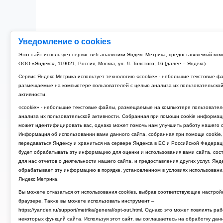
Уведомление о cookies
Этот сайт использует сервис веб-аналитики Яндекс Метрика, предоставляемый ко
ООО «Яндекс», 119021, Россия, Москва, ул. Л. Толстого, 16 (далее – Яндекс)
Сервис Яндекс Метрика использует технологию «cookie» - небольшие текстовые ф
размещаемые на компьютере пользователей с целью анализа их пользовательско
активности.
«cookie» - небольшие текстовые файлы, размещаемые на компьютере пользовател
анализа их пользовательской активности. Собранная при помощи cookie информац
может идентифицировать вас, однако может помочь нам улучшить работу нашего с
Информация об использовании вами данного сайта, собранная при помощи cookie,
передаваться Яндексу и храниться на сервере Яндекса в ЕС и Российской Федерац
будет обрабатывать эту информацию для оценки и использования вами сайта, сос
для нас отчетов о деятельности нашего сайта, и предоставления других услуг. Янд
обрабатывает эту информацию в порядке, установленном в условиях использовани
Яндекс Метрика.
Вы можете отказаться от использования cookies, выбрав соответствующие настрой
браузере. Также вы можете использовать инструмент –
https://yandex.ru/support/metrika/general/opt-out.html. Однако это может повлиять ра
некоторых функций сайта. Используя этот сайт, вы соглашаетесь на обработку дан