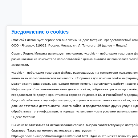
Уведомление о cookies
Этот сайт использует сервис веб-аналитики Яндекс Метрика, предоставляемый ко
ООО «Яндекс», 119021, Россия, Москва, ул. Л. Толстого, 16 (далее – Яндекс)
Сервис Яндекс Метрика использует технологию «cookie» - небольшие текстовые ф
размещаемые на компьютере пользователей с целью анализа их пользовательско
активности.
«cookie» - небольшие текстовые файлы, размещаемые на компьютере пользовател
анализа их пользовательской активности. Собранная при помощи cookie информац
может идентифицировать вас, однако может помочь нам улучшить работу нашего с
Информация об использовании вами данного сайта, собранная при помощи cookie,
передаваться Яндексу и храниться на сервере Яндекса в ЕС и Российской Федерац
будет обрабатывать эту информацию для оценки и использования вами сайта, сос
для нас отчетов о деятельности нашего сайта, и предоставления других услуг. Янд
обрабатывает эту информацию в порядке, установленном в условиях использовани
Яндекс Метрика.
Вы можете отказаться от использования cookies, выбрав соответствующие настрой
браузере. Также вы можете использовать инструмент –
https://yandex.ru/support/metrika/general/opt-out.html. Однако это может повлиять ра