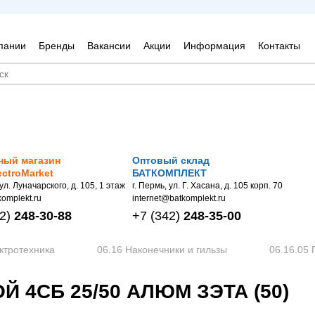
пании
Бренды
Вакансии
Акции
Информация
Контакты
ный магазин
Оптовый склад
ectroMarket
БАТКОМПЛЕКТ
 ул. Луначарского, д. 105, 1 этаж
г. Пермь, ул. Г. Хасана, д. 105 корп. 70
omplekt.ru
internet@batkomplekt.ru
2)
248-30-88
+7
(342)
248-35-00
ктротехника
06.16 Наконечники и гильзы
06.16.05 
 4СБ 25/50 АЛЮМ ЗЭТА (50)