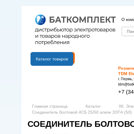
О ком
B2B портал
Каталог товаров
Рознич
TDM El
г. Пермь,
tdm@batk
+7
(34
Главная страница
Каталог
06. Эле
Соединитель болтовой 4СБ 25/50 алюм ЗЭТА (50)
СОЕДИНИТЕЛЬ БОЛТОВОЙ