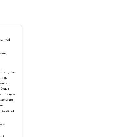
мпанией
айлы,
й
ей с целью
ия не
айта.
 будет
ии. Яндекс
тавления
екс
я сервиса
ки в
боту