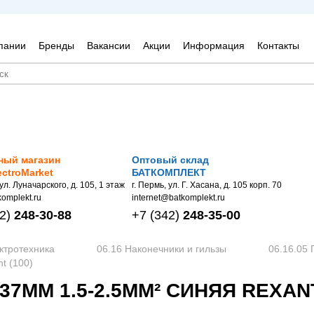
пании
Бренды
Вакансии
Акции
Информация
Контакты
ный магазин
Оптовый склад
ectroMarket
БАТКОМПЛЕКТ
 ул. Луначарского, д. 105, 1 этаж
г. Пермь, ул. Г. Хасана, д. 105 корп. 70
omplekt.ru
internet@batkomplekt.ru
2)
248-30-88
+7
(342)
248-35-00
ктротехника
06.16 Наконечники и гильзы
06.16.05 
t (100)
7ММ 1.5-2.5ММ² СИНЯЯ REXANT