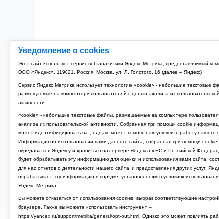
Уведомление о cookies
Этот сайт использует сервис веб-аналитики Яндекс Метрика, предоставляемый ко
ООО «Яндекс», 119021, Россия, Москва, ул. Л. Толстого, 16 (далее – Яндекс)
Сервис Яндекс Метрика использует технологию «cookie» - небольшие текстовые ф
размещаемые на компьютере пользователей с целью анализа их пользовательско
активности.
«cookie» - небольшие текстовые файлы, размещаемые на компьютере пользовател
анализа их пользовательской активности. Собранная при помощи cookie информац
может идентифицировать вас, однако может помочь нам улучшить работу нашего с
Информация об использовании вами данного сайта, собранная при помощи cookie,
передаваться Яндексу и храниться на сервере Яндекса в ЕС и Российской Федерац
будет обрабатывать эту информацию для оценки и использования вами сайта, сос
для нас отчетов о деятельности нашего сайта, и предоставления других услуг. Янд
обрабатывает эту информацию в порядке, установленном в условиях использовани
Яндекс Метрика.
Вы можете отказаться от использования cookies, выбрав соответствующие настрой
браузере. Также вы можете использовать инструмент –
https://yandex.ru/support/metrika/general/opt-out.html. Однако это может повлиять ра