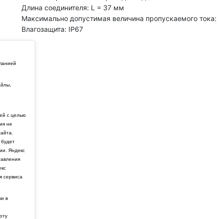
Длина соединителя: L = 37 мм
Максимально допустимая величина пропускаемого тока: 
Влагозащита: IP67
мпанией
айлы,
й
ей с целью
ия не
айта.
 будет
ии. Яндекс
тавления
екс
я сервиса
ки в
боту