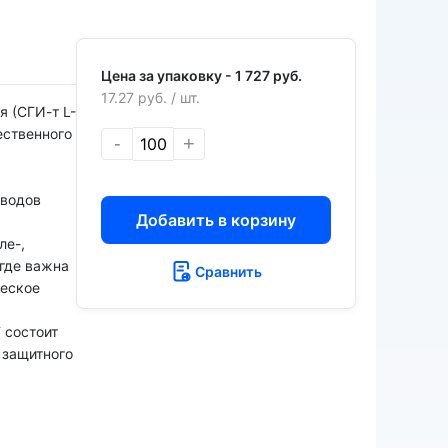
Цена за упаковку -
1 727 руб.
17.27 руб.
/ шт.
 (СГИ-т L-
ественного
-
+
а
оводов
Добавить в корзину
ле-,
 где важна
Сравнить
ческое
 состоит
 защитного