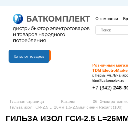
О компании
Бр
B2B портал
Каталог товаров
Розничный магаз
TDM ElectroMarke
г. Пермь, ул. Луначарс
tdm@batkomplekt.ru
+7
(342)
248-3
Главная страница
Каталог
06. Электротехник
Гильза изол ГСИ-2.5 L=26мм 1.5-2.5мм² синий Rexant (100)
ГИЛЬЗА ИЗОЛ ГСИ-2.5 L=26ММ