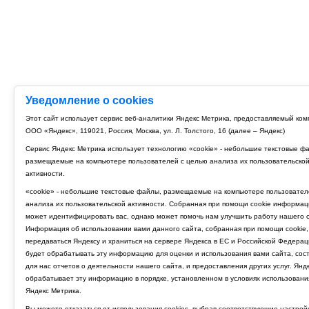
Уведомление о cookies
Этот сайт использует сервис веб-аналитики Яндекс Метрика, предоставляемый ко
ООО «Яндекс», 119021, Россия, Москва, ул. Л. Толстого, 16 (далее – Яндекс)
Сервис Яндекс Метрика использует технологию «cookie» - небольшие текстовые ф
размещаемые на компьютере пользователей с целью анализа их пользовательско
активности.
«cookie» - небольшие текстовые файлы, размещаемые на компьютере пользовател
анализа их пользовательской активности. Собранная при помощи cookie информац
может идентифицировать вас, однако может помочь нам улучшить работу нашего с
Информация об использовании вами данного сайта, собранная при помощи cookie,
передаваться Яндексу и храниться на сервере Яндекса в ЕС и Российской Федерац
будет обрабатывать эту информацию для оценки и использования вами сайта, сос
для нас отчетов о деятельности нашего сайта, и предоставления других услуг. Янд
обрабатывает эту информацию в порядке, установленном в условиях использовани
Яндекс Метрика.
Вы можете отказаться от использования cookies, выбрав соответствующие настрой