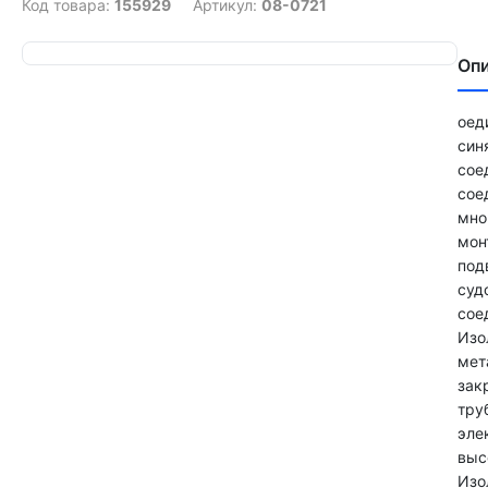
Код товара:
155929
Артикул:
08-0721
Оп
оед
син
сое
сое
мно
мон
под
суд
сое
Изо
мет
зак
тру
эле
выс
Изо