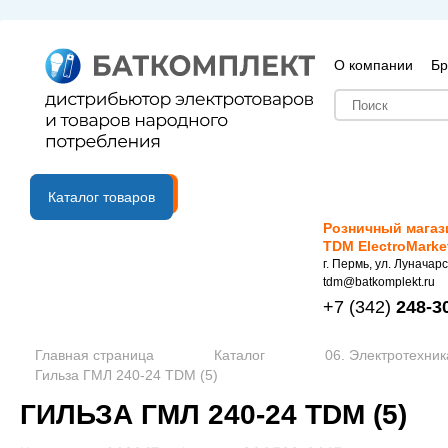
О компании
Бр
B2B портал
Каталог товаров
Розничный магаз
TDM ElectroMarke
г. Пермь, ул. Луначарс
tdm@batkomplekt.ru
+7
(342)
248-3
Главная страница
Каталог
06. Электротехник
Гильза ГМЛ 240-24 TDM (5)
ГИЛЬЗА ГМЛ 240-24 TDM (5)