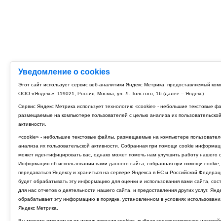
Уведомление о cookies
Этот сайт использует сервис веб-аналитики Яндекс Метрика, предоставляемый ко
ООО «Яндекс», 119021, Россия, Москва, ул. Л. Толстого, 16 (далее – Яндекс)
Сервис Яндекс Метрика использует технологию «cookie» - небольшие текстовые ф
размещаемые на компьютере пользователей с целью анализа их пользовательско
активности.
«cookie» - небольшие текстовые файлы, размещаемые на компьютере пользовател
анализа их пользовательской активности. Собранная при помощи cookie информац
может идентифицировать вас, однако может помочь нам улучшить работу нашего с
Информация об использовании вами данного сайта, собранная при помощи cookie,
передаваться Яндексу и храниться на сервере Яндекса в ЕС и Российской Федерац
будет обрабатывать эту информацию для оценки и использования вами сайта, сос
для нас отчетов о деятельности нашего сайта, и предоставления других услуг. Янд
обрабатывает эту информацию в порядке, установленном в условиях использовани
Яндекс Метрика.
Вы можете отказаться от использования cookies, выбрав соответствующие настрой