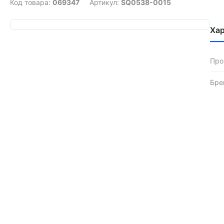
Код товара:
069347
Артикул:
SQ0538-0015
Ха
Про
Бре