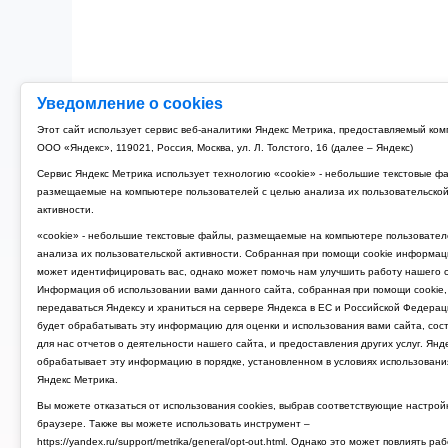
Уведомление о cookies
Этот сайт использует сервис веб-аналитики Яндекс Метрика, предоставляемый ко
ООО «Яндекс», 119021, Россия, Москва, ул. Л. Толстого, 16 (далее – Яндекс)
Сервис Яндекс Метрика использует технологию «cookie» - небольшие текстовые ф
размещаемые на компьютере пользователей с целью анализа их пользовательско
активности.
«cookie» - небольшие текстовые файлы, размещаемые на компьютере пользовател
анализа их пользовательской активности. Собранная при помощи cookie информац
может идентифицировать вас, однако может помочь нам улучшить работу нашего с
Информация об использовании вами данного сайта, собранная при помощи cookie,
передаваться Яндексу и храниться на сервере Яндекса в ЕС и Российской Федерац
будет обрабатывать эту информацию для оценки и использования вами сайта, сос
для нас отчетов о деятельности нашего сайта, и предоставления других услуг. Янд
обрабатывает эту информацию в порядке, установленном в условиях использовани
Яндекс Метрика.
Вы можете отказаться от использования cookies, выбрав соответствующие настрой
браузере. Также вы можете использовать инструмент –
https://yandex.ru/support/metrika/general/opt-out.html. Однако это может повлиять ра