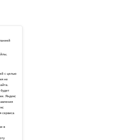
мпанией
айлы,
й
ей с целью
ия не
айта.
 будет
ии. Яндекс
тавления
екс
я сервиса
ки в
боту