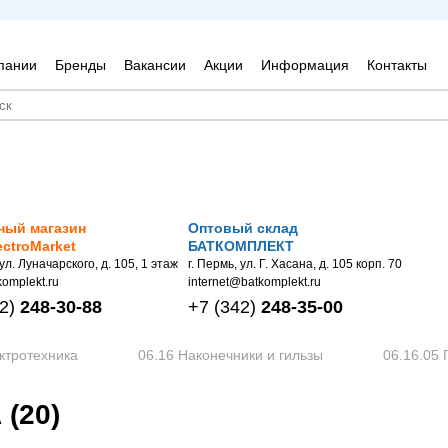
пании
Бренды
Вакансии
Акции
Информация
Контакты
ный магазин
Оптовый склад
ectroMarket
БАТКОМПЛЕКТ
 ул. Луначарского, д. 105, 1 этаж
г. Пермь, ул. Г. Хасана, д. 105 корп. 70
omplekt.ru
internet@batkomplekt.ru
2)
248-30-88
+7
(342)
248-35-00
ктротехника
06.16 Наконечники и гильзы
06.16.05 
(20)