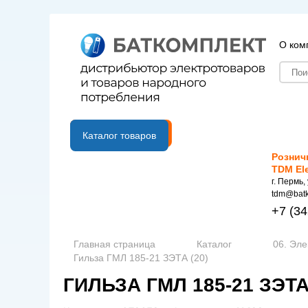
О ком
B2B портал
Каталог товаров
Рознич
TDM El
г. Пермь,
tdm@batk
+7
(34
Главная страница
Каталог
06. Эле
Гильза ГМЛ 185-21 ЗЭТА (20)
ГИЛЬЗА ГМЛ 185-21 ЗЭТА 