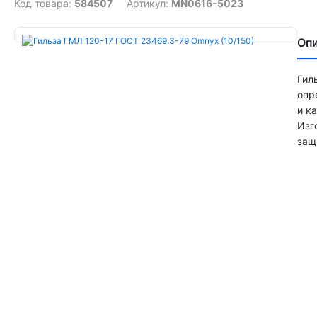
Код товара:
584507
Артикул:
MN0616-5023
Оп
Гил
опр
и к
Изг
защ