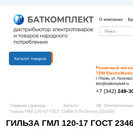
О компании
Бр
B2B портал
Каталог товаров
Розничный магаз
TDM ElectroMarke
г. Пермь, ул. Луначарс
tdm@batkomplekt.ru
+7
(342)
248-3
Главная страница
Каталог
06. Электротехник
Гильза ГМЛ 120-17 ГОСТ 23469.3-79 Omnyx (10/150)
ГИЛЬЗА ГМЛ 120-17 ГОСТ 2346