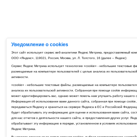
Уведомление о cookies
Этот сайт использует сервис веб-аналитики Яндекс Метрика, предоставляемый ко
ООО «Яндекс», 119021, Россия, Москва, ул. Л. Толстого, 16 (далее – Яндекс)
Сервис Яндекс Метрика использует технологию «cookie» - небольшие текстовые ф
размещаемые на компьютере пользователей с целью анализа их пользовательско
активности.
«cookie» - небольшие текстовые файлы, размещаемые на компьютере пользовател
анализа их пользовательской активности. Собранная при помощи cookie информац
может идентифицировать вас, однако может помочь нам улучшить работу нашего с
Информация об использовании вами данного сайта, собранная при помощи cookie,
передаваться Яндексу и храниться на сервере Яндекса в ЕС и Российской Федерац
будет обрабатывать эту информацию для оценки и использования вами сайта, сос
для нас отчетов о деятельности нашего сайта, и предоставления других услуг. Янд
обрабатывает эту информацию в порядке, установленном в условиях использовани
Яндекс Метрика.
Вы можете отказаться от использования cookies, выбрав соответствующие настрой