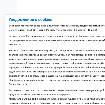
Уведомление о cookies
Этот сайт использует сервис веб-аналитики Яндекс Метрика, предоставляемый ко
ООО «Яндекс», 119021, Россия, Москва, ул. Л. Толстого, 16 (далее – Яндекс)
Сервис Яндекс Метрика использует технологию «cookie» - небольшие текстовые ф
размещаемые на компьютере пользователей с целью анализа их пользовательско
активности.
«cookie» - небольшие текстовые файлы, размещаемые на компьютере пользовател
анализа их пользовательской активности. Собранная при помощи cookie информац
может идентифицировать вас, однако может помочь нам улучшить работу нашего с
Информация об использовании вами данного сайта, собранная при помощи cookie,
передаваться Яндексу и храниться на сервере Яндекса в ЕС и Российской Федерац
будет обрабатывать эту информацию для оценки и использования вами сайта, сос
для нас отчетов о деятельности нашего сайта, и предоставления других услуг. Янд
обрабатывает эту информацию в порядке, установленном в условиях использовани
Яндекс Метрика.
Вы можете отказаться от использования cookies, выбрав соответствующие настрой
браузере. Также вы можете использовать инструмент –
https://yandex.ru/support/metrika/general/opt-out.html. Однако это может повлиять ра
некоторых функций сайта. Используя этот сайт, вы соглашаетесь на обработку дан