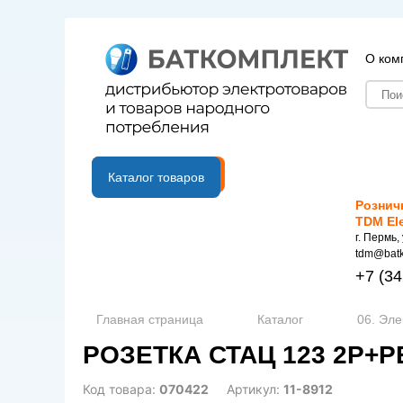
О ком
B2B портал
Каталог товаров
Рознич
TDM El
г. Пермь,
tdm@batk
+7
(34
Главная страница
Каталог
06. Эле
РОЗЕТКА СТАЦ 123 2Р+РЕ
Код товара:
070422
Артикул:
11-8912