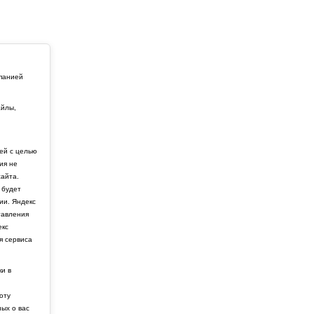
мпанией
айлы,
й
ей с целью
ия не
айта.
 будет
ии. Яндекс
тавления
екс
я сервиса
ки в
боту
ных о вас