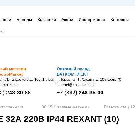
пании
Бренды
Вакансии
Акции
Информация
Контакты
ный магазин
Оптовый склад
ectroMarket
БАТКОМПЛЕКТ
 ул. Луначарского, д. 105, 1 этаж
г. Пермь, ул. Г. Хасана, д. 105 корп. 70
omplekt.ru
internet@batkomplekt.ru
2)
248-30-88
+7
(342)
248-35-00
ктротехника
06.15 Силовые разъемы
Розетка стац 1
 32А 220В IP44 REXANT (10)