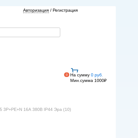
Авторизация
/
Регистрация
На сумму
0 руб.
0
Мин.сумма 1000₽
15 3Р+РЕ+N 16А 380В IP44 Эра (10)