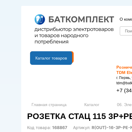
О ком
B2B портал
Каталог товаров
Рознич
TDM El
г. Пермь,
tdm@batk
+7
(34
Главная страница
Каталог
06. Эле
РОЗЕТКА СТАЦ 115 3Р+РЕ+
Код товара:
168867
Артикул:
R(OUT)-16-3P-PE-