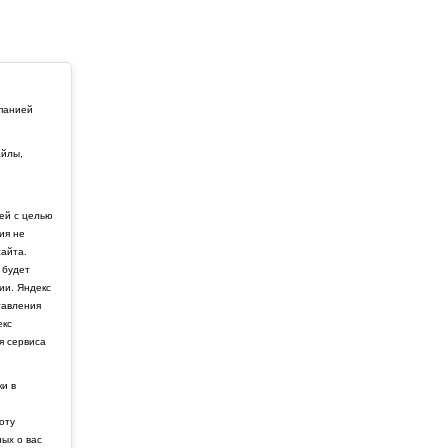
мпанией
айлы,
й
ей с целью
ия не
айта.
 будет
ии. Яндекс
тавления
екс
я сервиса
ки в
боту
ных о вас