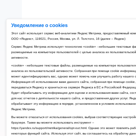
Уведомление о cookies
Этот сайт использует сервис веб-аналитики Яндекс Метрика, предоставляемый ко
ООО «Яндекс», 119021, Россия, Москва, ул. Л. Толстого, 16 (далее – Яндекс)
Сервис Яндекс Метрика использует технологию «cookie» - небольшие текстовые ф
размещаемые на компьютере пользователей с целью анализа их пользовательско
активности.
«cookie» - небольшие текстовые файлы, размещаемые на компьютере пользовател
анализа их пользовательской активности. Собранная при помощи cookie информац
может идентифицировать вас, однако может помочь нам улучшить работу нашего с
Информация об использовании вами данного сайта, собранная при помощи cookie,
передаваться Яндексу и храниться на сервере Яндекса в ЕС и Российской Федерац
будет обрабатывать эту информацию для оценки и использования вами сайта, сос
для нас отчетов о деятельности нашего сайта, и предоставления других услуг. Янд
обрабатывает эту информацию в порядке, установленном в условиях использовани
Яндекс Метрика.
Вы можете отказаться от использования cookies, выбрав соответствующие настрой
браузере. Также вы можете использовать инструмент –
https://yandex.ru/support/metrika/general/opt-out.html. Однако это может повлиять ра
некоторых функций сайта. Используя этот сайт, вы соглашаетесь на обработку дан