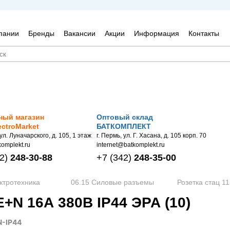
пании
Бренды
Вакансии
Акции
Информация
Контакты
ный магазин
Оптовый склад
ectroMarket
БАТКОМПЛЕКТ
 ул. Луначарского, д. 105, 1 этаж
г. Пермь, ул. Г. Хасана, д. 105 корп. 70
omplekt.ru
internet@batkomplekt.ru
2)
248-30-88
+7
(342)
248-35-00
ктротехника
06.15 Силовые разъемы
Розетка стац 1
N 16А 380В IP44 ЭРА (10)
N-IP44