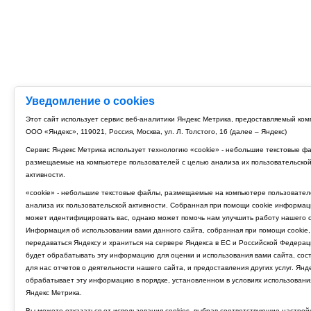
Уведомление о cookies
Этот сайт использует сервис веб-аналитики Яндекс Метрика, предоставляемый ко
ООО «Яндекс», 119021, Россия, Москва, ул. Л. Толстого, 16 (далее – Яндекс)
Сервис Яндекс Метрика использует технологию «cookie» - небольшие текстовые ф
размещаемые на компьютере пользователей с целью анализа их пользовательско
активности.
«cookie» - небольшие текстовые файлы, размещаемые на компьютере пользовател
анализа их пользовательской активности. Собранная при помощи cookie информац
может идентифицировать вас, однако может помочь нам улучшить работу нашего с
Информация об использовании вами данного сайта, собранная при помощи cookie,
передаваться Яндексу и храниться на сервере Яндекса в ЕС и Российской Федерац
будет обрабатывать эту информацию для оценки и использования вами сайта, сос
для нас отчетов о деятельности нашего сайта, и предоставления других услуг. Янд
обрабатывает эту информацию в порядке, установленном в условиях использовани
Яндекс Метрика.
Вы можете отказаться от использования cookies, выбрав соответствующие настрой