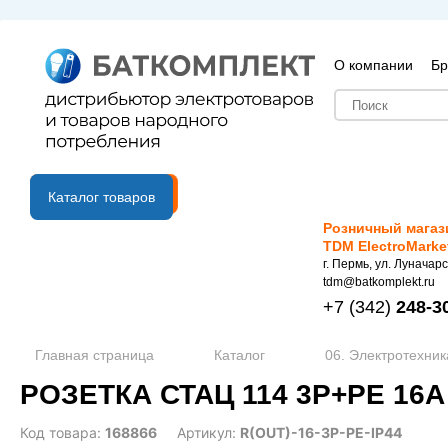
О компании
Бр
B2B портал
Каталог товаров
Розничный магаз
TDM ElectroMarke
г. Пермь, ул. Луначарс
tdm@batkomplekt.ru
+7
(342)
248-3
Главная страница
Каталог
06. Электротехник
РОЗЕТКА СТАЦ 114 3Р+РЕ 16А 
Код товара:
168866
Артикул:
R(OUT)-16-3P-PE-IP44