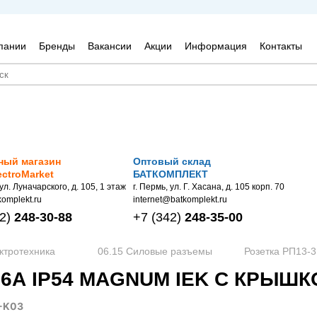
пании
Бренды
Вакансии
Акции
Информация
Контакты
ный магазин
Оптовый склад
ectroMarket
БАТКОМПЛЕКТ
 ул. Луначарского, д. 105, 1 этаж
г. Пермь, ул. Г. Хасана, д. 105 корп. 70
omplekt.ru
internet@batkomplekt.ru
2)
248-30-88
+7
(342)
248-35-00
ктротехника
06.15 Силовые разъемы
Розетка РП13-
16А IP54 MAGNUM IEK С КРЫШКО
-K03