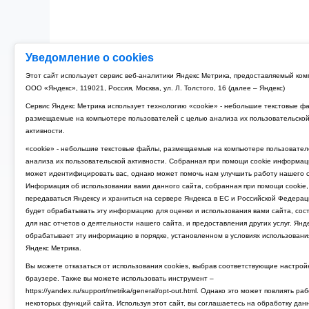
Уведомление о cookies
Этот сайт использует сервис веб-аналитики Яндекс Метрика, предоставляемый ко
ООО «Яндекс», 119021, Россия, Москва, ул. Л. Толстого, 16 (далее – Яндекс)
Сервис Яндекс Метрика использует технологию «cookie» - небольшие текстовые ф
размещаемые на компьютере пользователей с целью анализа их пользовательско
активности.
«cookie» - небольшие текстовые файлы, размещаемые на компьютере пользовател
анализа их пользовательской активности. Собранная при помощи cookie информац
может идентифицировать вас, однако может помочь нам улучшить работу нашего с
Информация об использовании вами данного сайта, собранная при помощи cookie,
передаваться Яндексу и храниться на сервере Яндекса в ЕС и Российской Федерац
будет обрабатывать эту информацию для оценки и использования вами сайта, сос
для нас отчетов о деятельности нашего сайта, и предоставления других услуг. Янд
обрабатывает эту информацию в порядке, установленном в условиях использовани
Яндекс Метрика.
Вы можете отказаться от использования cookies, выбрав соответствующие настрой
браузере. Также вы можете использовать инструмент –
https://yandex.ru/support/metrika/general/opt-out.html. Однако это может повлиять ра
некоторых функций сайта. Используя этот сайт, вы соглашаетесь на обработку дан