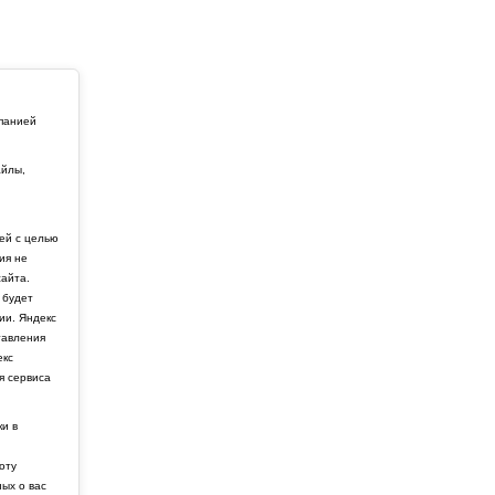
мпанией
айлы,
й
ей с целью
ия не
айта.
 будет
ии. Яндекс
тавления
екс
я сервиса
ки в
боту
ных о вас