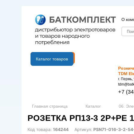
О ком
B2B портал
Каталог товаров
Рознич
TDM El
г. Пермь,
tdm@batk
+7
(34
Главная страница
Каталог
06. Эле
РОЗЕТКА РП13-3 2Р+РЕ 
Код товара:
164244
Артикул:
PSN71-016-3-2-54