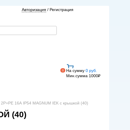
Авторизация
/
Регистрация
На сумму
0 руб.
0
Мин.сумма 1000₽
3 2Р+РЕ 16А IP54 MAGNUM IEK с крышкой (40)
Й (40)