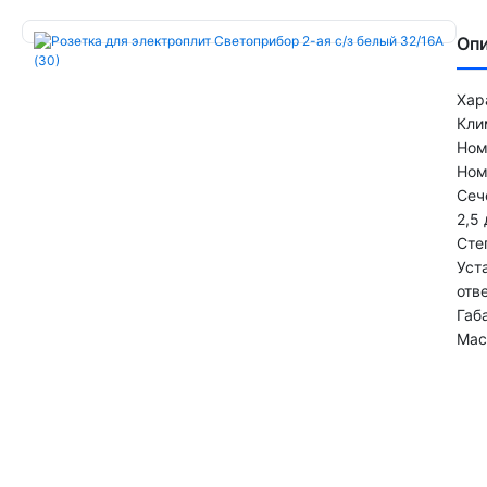
Оп
Хар
Кли
Ном
Ном
Сеч
2,5 
Сте
Уст
отв
Габ
Мас