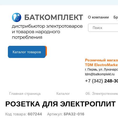
О компании
Бр
B2B портал
Каталог товаров
Розничный магаз
TDM ElectroMarke
г. Пермь, ул. Луначарс
tdm@batkomplekt.ru
+7
(342)
248-3
Главная страница
Каталог
06. Электротехник
РОЗЕТКА ДЛЯ ЭЛЕКТРОПЛИТ С
Код товара:
607244
Артикул:
БРА32-016