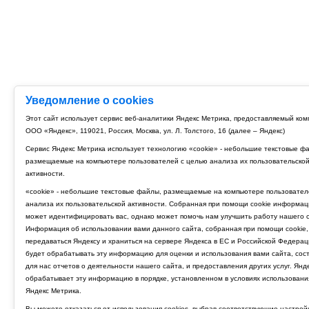
Уведомление о cookies
Этот сайт использует сервис веб-аналитики Яндекс Метрика, предоставляемый ко
ООО «Яндекс», 119021, Россия, Москва, ул. Л. Толстого, 16 (далее – Яндекс)
Сервис Яндекс Метрика использует технологию «cookie» - небольшие текстовые ф
размещаемые на компьютере пользователей с целью анализа их пользовательско
активности.
«cookie» - небольшие текстовые файлы, размещаемые на компьютере пользовател
анализа их пользовательской активности. Собранная при помощи cookie информац
может идентифицировать вас, однако может помочь нам улучшить работу нашего с
Информация об использовании вами данного сайта, собранная при помощи cookie,
передаваться Яндексу и храниться на сервере Яндекса в ЕС и Российской Федерац
будет обрабатывать эту информацию для оценки и использования вами сайта, сос
для нас отчетов о деятельности нашего сайта, и предоставления других услуг. Янд
обрабатывает эту информацию в порядке, установленном в условиях использовани
Яндекс Метрика.
Вы можете отказаться от использования cookies, выбрав соответствующие настрой