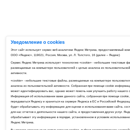
Уведомление о cookies
Этот сайт использует сервис веб-аналитики Яндекс Метрика, предоставляемый ко
ООО «Яндекс», 119021, Россия, Москва, ул. Л. Толстого, 16 (далее – Яндекс)
Сервис Яндекс Метрика использует технологию «cookie» - небольшие текстовые ф
размещаемые на компьютере пользователей с целью анализа их пользовательско
активности.
«cookie» - небольшие текстовые файлы, размещаемые на компьютере пользовател
анализа их пользовательской активности. Собранная при помощи cookie информац
может идентифицировать вас, однако может помочь нам улучшить работу нашего с
Информация об использовании вами данного сайта, собранная при помощи cookie,
передаваться Яндексу и храниться на сервере Яндекса в ЕС и Российской Федерац
будет обрабатывать эту информацию для оценки и использования вами сайта, сос
для нас отчетов о деятельности нашего сайта, и предоставления других услуг. Янд
обрабатывает эту информацию в порядке, установленном в условиях использовани
Яндекс Метрика.
Вы можете отказаться от использования cookies, выбрав соответствующие настрой