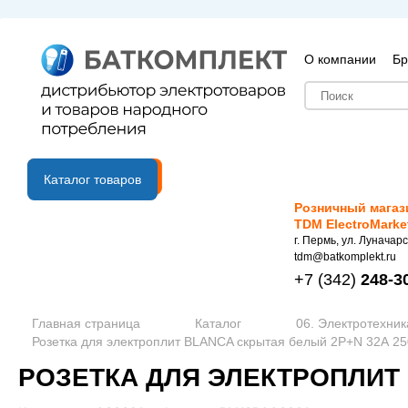
О компании
Бр
B2B портал
Каталог товаров
Розничный магаз
TDM ElectroMarke
г. Пермь, ул. Луначарс
tdm@batkomplekt.ru
+7
(342)
248-3
Главная страница
Каталог
06. Электротехник
Розетка для электроплит BLANCA скрытая белый 2P+N 32А 25
РОЗЕТКА ДЛЯ ЭЛЕКТРОПЛИТ B