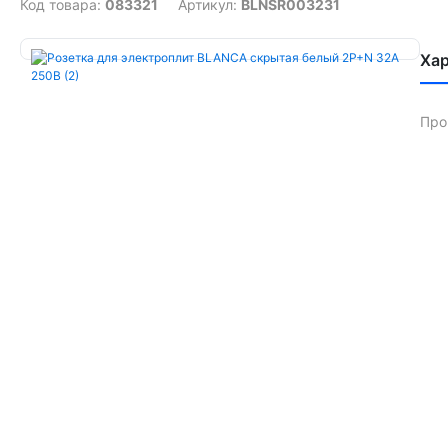
Код товара:
083321
Артикул:
BLNSR003231
Ха
Про