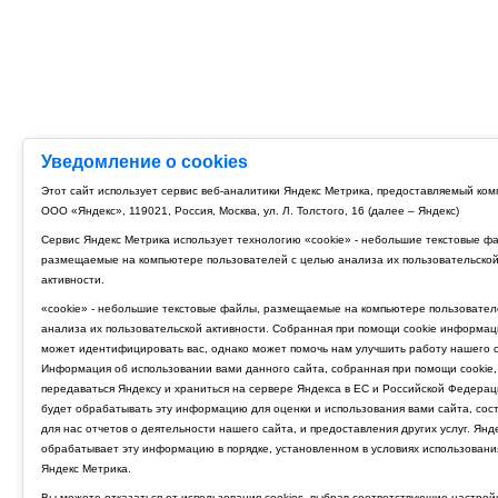
Уведомление о cookies
Этот сайт использует сервис веб-аналитики Яндекс Метрика, предоставляемый ко
ООО «Яндекс», 119021, Россия, Москва, ул. Л. Толстого, 16 (далее – Яндекс)
Сервис Яндекс Метрика использует технологию «cookie» - небольшие текстовые ф
размещаемые на компьютере пользователей с целью анализа их пользовательско
активности.
«cookie» - небольшие текстовые файлы, размещаемые на компьютере пользовател
анализа их пользовательской активности. Собранная при помощи cookie информац
может идентифицировать вас, однако может помочь нам улучшить работу нашего с
Информация об использовании вами данного сайта, собранная при помощи cookie,
передаваться Яндексу и храниться на сервере Яндекса в ЕС и Российской Федерац
будет обрабатывать эту информацию для оценки и использования вами сайта, сос
для нас отчетов о деятельности нашего сайта, и предоставления других услуг. Янд
обрабатывает эту информацию в порядке, установленном в условиях использовани
Яндекс Метрика.
Вы можете отказаться от использования cookies, выбрав соответствующие настрой