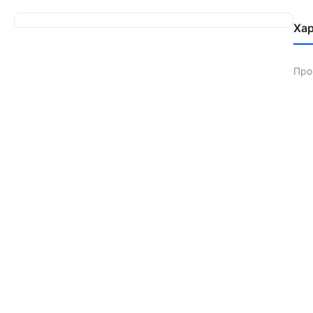
Ха
Про