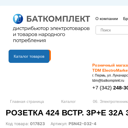
О компании
Бр
B2B портал
Каталог товаров
Розничный магаз
TDM ElectroMarke
г. Пермь, ул. Луначарс
tdm@batkomplekt.ru
+7
(342)
248-3
Главная страница
Каталог
06. Электротехник
РОЗЕТКА 424 ВСТР. 3Р+Е 32А 
Код товара:
017823
Артикул:
PSN42-032-4