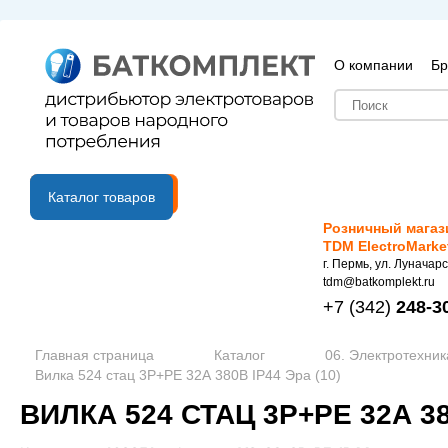
О компании
Бр
B2B портал
Каталог товаров
Розничный магаз
TDM ElectroMarke
г. Пермь, ул. Луначарс
tdm@batkomplekt.ru
+7
(342)
248-3
Главная страница
Каталог
06. Электротехник
Вилка 524 стац 3Р+PЕ 32А 380В IP44 Эра (10)
ВИЛКА 524 СТАЦ 3Р+PЕ 32А 38