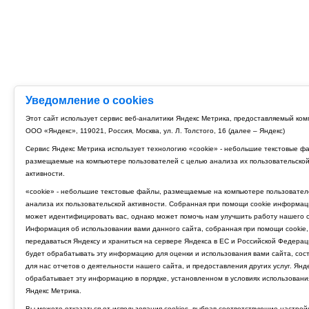
Уведомление о cookies
Этот сайт использует сервис веб-аналитики Яндекс Метрика, предоставляемый ко
ООО «Яндекс», 119021, Россия, Москва, ул. Л. Толстого, 16 (далее – Яндекс)
Сервис Яндекс Метрика использует технологию «cookie» - небольшие текстовые ф
размещаемые на компьютере пользователей с целью анализа их пользовательско
активности.
«cookie» - небольшие текстовые файлы, размещаемые на компьютере пользовател
анализа их пользовательской активности. Собранная при помощи cookie информац
может идентифицировать вас, однако может помочь нам улучшить работу нашего с
Информация об использовании вами данного сайта, собранная при помощи cookie,
передаваться Яндексу и храниться на сервере Яндекса в ЕС и Российской Федерац
будет обрабатывать эту информацию для оценки и использования вами сайта, сос
для нас отчетов о деятельности нашего сайта, и предоставления других услуг. Янд
обрабатывает эту информацию в порядке, установленном в условиях использовани
Яндекс Метрика.
Вы можете отказаться от использования cookies, выбрав соответствующие настрой