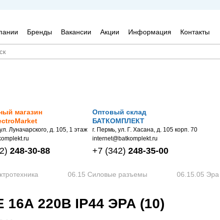
пании
Бренды
Вакансии
Акции
Информация
Контакты
ный магазин
Оптовый склад
ectroMarket
БАТКОМПЛЕКТ
 ул. Луначарского, д. 105, 1 этаж
г. Пермь, ул. Г. Хасана, д. 105 корп. 70
omplekt.ru
internet@batkomplekt.ru
2)
248-30-88
+7
(342)
248-35-00
ктротехника
06.15 Силовые разъемы
06.15.05 Эра
16А 220В IP44 ЭРА (10)