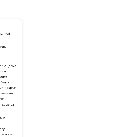
мпанией
айлы,
й
ей с целью
ия не
айта.
 будет
ии. Яндекс
тавления
екс
я сервиса
ки в
боту
ных о вас