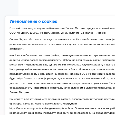
Уведомление о cookies
Этот сайт использует сервис веб-аналитики Яндекс Метрика, предоставляемый ко
ООО «Яндекс», 119021, Россия, Москва, ул. Л. Толстого, 16 (далее – Яндекс)
Сервис Яндекс Метрика использует технологию «cookie» - небольшие текстовые ф
размещаемые на компьютере пользователей с целью анализа их пользовательско
активности.
«cookie» - небольшие текстовые файлы, размещаемые на компьютере пользовател
анализа их пользовательской активности. Собранная при помощи cookie информац
может идентифицировать вас, однако может помочь нам улучшить работу нашего с
Информация об использовании вами данного сайта, собранная при помощи cookie,
передаваться Яндексу и храниться на сервере Яндекса в ЕС и Российской Федерац
будет обрабатывать эту информацию для оценки и использования вами сайта, сос
для нас отчетов о деятельности нашего сайта, и предоставления других услуг. Янд
обрабатывает эту информацию в порядке, установленном в условиях использовани
Яндекс Метрика.
Вы можете отказаться от использования cookies, выбрав соответствующие настрой
браузере. Также вы можете использовать инструмент –
https://yandex.ru/support/metrika/general/opt-out.html. Однако это может повлиять ра
некоторых функций сайта. Используя этот сайт, вы соглашаетесь на обработку дан