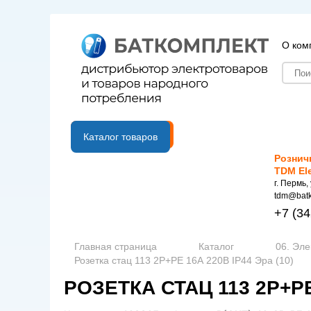
О ком
B2B портал
Каталог товаров
Рознич
TDM El
г. Пермь,
tdm@batk
+7
(34
Главная страница
Каталог
06. Эле
Розетка стац 113 2Р+РЕ 16А 220В IP44 Эра (10)
РОЗЕТКА СТАЦ 113 2Р+РЕ 