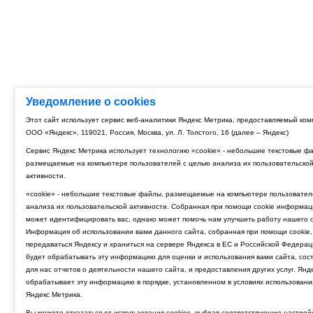
Уведомление о cookies
Этот сайт использует сервис веб-аналитики Яндекс Метрика, предоставляемый ко
ООО «Яндекс», 119021, Россия, Москва, ул. Л. Толстого, 16 (далее – Яндекс)
Сервис Яндекс Метрика использует технологию «cookie» - небольшие текстовые ф
размещаемые на компьютере пользователей с целью анализа их пользовательско
активности.
«cookie» - небольшие текстовые файлы, размещаемые на компьютере пользовател
анализа их пользовательской активности. Собранная при помощи cookie информац
может идентифицировать вас, однако может помочь нам улучшить работу нашего с
Информация об использовании вами данного сайта, собранная при помощи cookie,
передаваться Яндексу и храниться на сервере Яндекса в ЕС и Российской Федерац
будет обрабатывать эту информацию для оценки и использования вами сайта, сос
для нас отчетов о деятельности нашего сайта, и предоставления других услуг. Янд
обрабатывает эту информацию в порядке, установленном в условиях использовани
Яндекс Метрика.
Вы можете отказаться от использования cookies, выбрав соответствующие настрой