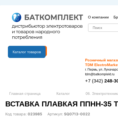
О компании
Бр
B2B портал
Каталог товаров
Розничный магаз
TDM ElectroMarke
г. Пермь, ул. Луначарс
tdm@batkomplekt.ru
+7
(342)
248-3
Главная страница
Каталог
06. Электротехник
ВСТАВКА ПЛАВКАЯ ППНН-35 TD
Код товара:
023985
Артикул:
SQ0713-0022