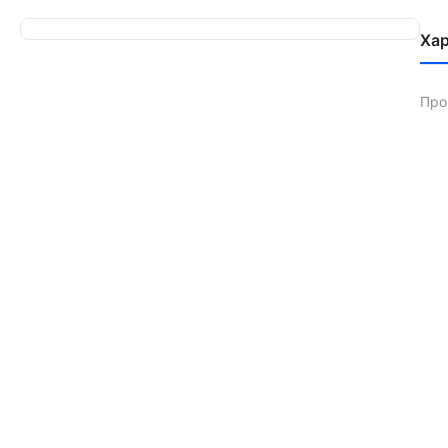
Ха
Про