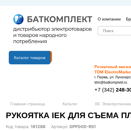
О компании
Бр
B2B портал
Каталог товаров
Розничный магаз
TDM ElectroMarke
г. Пермь, ул. Луначарс
tdm@batkomplekt.ru
+7
(342)
248-3
Главная страница
Каталог
06. Электротехник
РУКОЯТКА IEK ДЛЯ СЪЕМА ПЛ 
Код товара:
161288
Артикул:
DPP00D-RS1