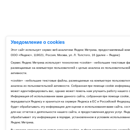
Уведомление о cookies
Этот сайт использует сервис веб-аналитики Яндекс Метрика, предоставляемый ко
ООО «Яндекс», 119021, Россия, Москва, ул. Л. Толстого, 16 (далее – Яндекс)
Сервис Яндекс Метрика использует технологию «cookie» - небольшие текстовые ф
размещаемые на компьютере пользователей с целью анализа их пользовательско
активности.
«cookie» - небольшие текстовые файлы, размещаемые на компьютере пользовател
анализа их пользовательской активности. Собранная при помощи cookie информац
может идентифицировать вас, однако может помочь нам улучшить работу нашего с
Информация об использовании вами данного сайта, собранная при помощи cookie,
передаваться Яндексу и храниться на сервере Яндекса в ЕС и Российской Федерац
будет обрабатывать эту информацию для оценки и использования вами сайта, сос
для нас отчетов о деятельности нашего сайта, и предоставления других услуг. Янд
обрабатывает эту информацию в порядке, установленном в условиях использовани
Яндекс Метрика.
Вы можете отказаться от использования cookies, выбрав соответствующие настрой