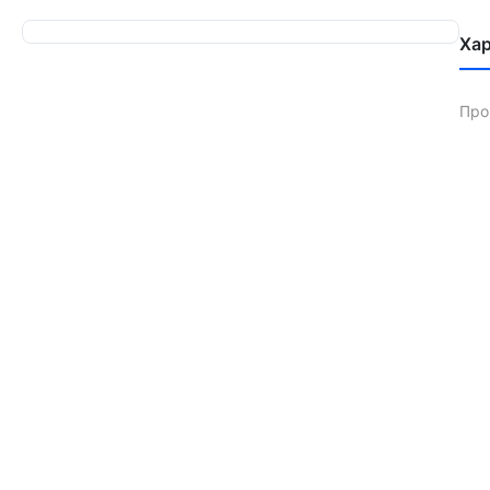
Ха
Про