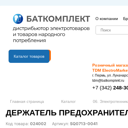
О компании
Бр
B2B портал
Каталог товаров
Розничный магаз
TDM ElectroMarke
г. Пермь, ул. Луначарс
tdm@batkomplekt.ru
+7
(342)
248-3
Главная страница
Каталог
06. Электротехник
ДЕРЖАТЕЛЬ ПРЕДОХРАНИТЕЛЯ 
Код товара:
024002
Артикул:
SQ0713-0041