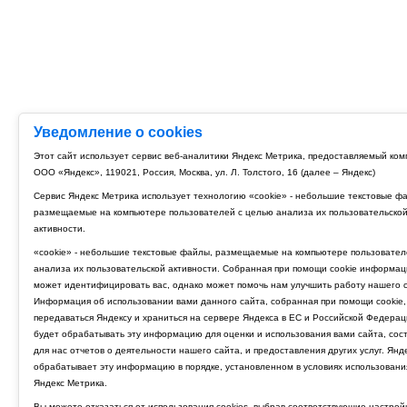
Уведомление о cookies
Этот сайт использует сервис веб-аналитики Яндекс Метрика, предоставляемый ко
ООО «Яндекс», 119021, Россия, Москва, ул. Л. Толстого, 16 (далее – Яндекс)
Сервис Яндекс Метрика использует технологию «cookie» - небольшие текстовые ф
размещаемые на компьютере пользователей с целью анализа их пользовательско
активности.
«cookie» - небольшие текстовые файлы, размещаемые на компьютере пользовател
анализа их пользовательской активности. Собранная при помощи cookie информац
может идентифицировать вас, однако может помочь нам улучшить работу нашего с
Информация об использовании вами данного сайта, собранная при помощи cookie,
передаваться Яндексу и храниться на сервере Яндекса в ЕС и Российской Федерац
будет обрабатывать эту информацию для оценки и использования вами сайта, сос
для нас отчетов о деятельности нашего сайта, и предоставления других услуг. Янд
обрабатывает эту информацию в порядке, установленном в условиях использовани
Яндекс Метрика.
Вы можете отказаться от использования cookies, выбрав соответствующие настрой