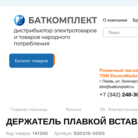
О компании
Бр
B2B портал
Каталог товаров
Розничный магаз
TDM ElectroMarke
г. Пермь, ул. Луначарс
tdm@batkomplekt.ru
+7
(342)
248-3
Главная страница
Каталог
06. Электротехник
ДЕРЖАТЕЛЬ ПЛАВКОЙ ВСТАВКИ
Код товара:
141260
Артикул:
SQ0216-0005