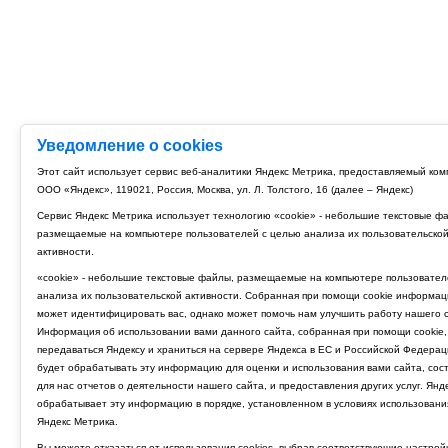
Уведомление о cookies
Этот сайт использует сервис веб-аналитики Яндекс Метрика, предоставляемый ко
ООО «Яндекс», 119021, Россия, Москва, ул. Л. Толстого, 16 (далее – Яндекс)
Сервис Яндекс Метрика использует технологию «cookie» - небольшие текстовые ф
размещаемые на компьютере пользователей с целью анализа их пользовательско
активности.
«cookie» - небольшие текстовые файлы, размещаемые на компьютере пользовател
анализа их пользовательской активности. Собранная при помощи cookie информац
может идентифицировать вас, однако может помочь нам улучшить работу нашего с
Информация об использовании вами данного сайта, собранная при помощи cookie,
передаваться Яндексу и храниться на сервере Яндекса в ЕС и Российской Федерац
будет обрабатывать эту информацию для оценки и использования вами сайта, сос
для нас отчетов о деятельности нашего сайта, и предоставления других услуг. Янд
обрабатывает эту информацию в порядке, установленном в условиях использовани
Яндекс Метрика.
Вы можете отказаться от использования cookies, выбрав соответствующие настрой