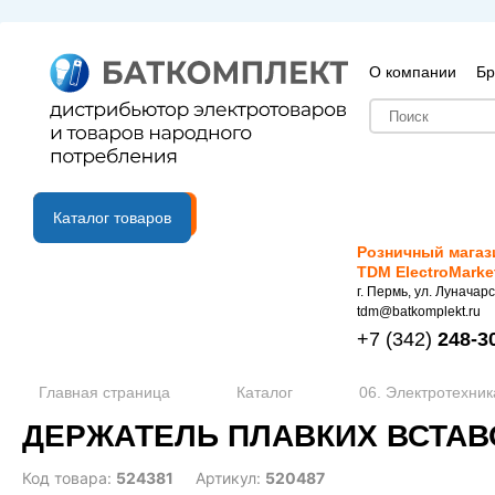
О компании
Бр
B2B портал
Каталог товаров
Розничный магаз
TDM ElectroMarke
г. Пермь, ул. Луначарс
tdm@batkomplekt.ru
+7
(342)
248-3
Главная страница
Каталог
06. Электротехник
ДЕРЖАТЕЛЬ ПЛАВКИХ ВСТАВОК
Код товара:
524381
Артикул:
520487