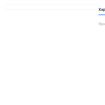
Ха
Про