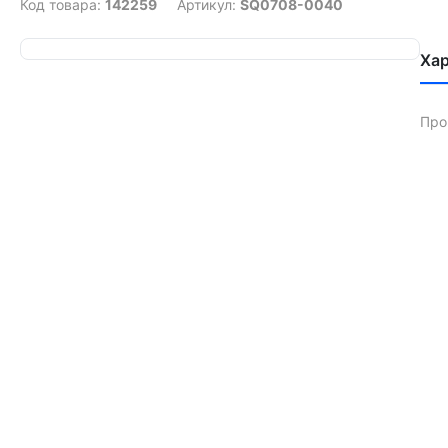
Код товара:
142259
Артикул:
SQ0708-0040
Ха
Про