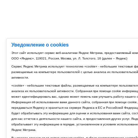
Уведомление о cookies
Этот сайт использует сервис веб-аналитики Яндекс Метрика, предоставляемый ко
ООО «Яндекс», 119021, Россия, Москва, ул. Л. Толстого, 16 (далее – Яндекс)
Сервис Яндекс Метрика использует технологию «cookie» - небольшие текстовые ф
размещаемые на компьютере пользователей с целью анализа их пользовательско
активности.
«cookie» - небольшие текстовые файлы, размещаемые на компьютере пользовател
анализа их пользовательской активности. Собранная при помощи cookie информац
может идентифицировать вас, однако может помочь нам улучшить работу нашего с
Информация об использовании вами данного сайта, собранная при помощи cookie,
передаваться Яндексу и храниться на сервере Яндекса в ЕС и Российской Федерац
будет обрабатывать эту информацию для оценки и использования вами сайта, сос
для нас отчетов о деятельности нашего сайта, и предоставления других услуг. Янд
обрабатывает эту информацию в порядке, установленном в условиях использовани
Яндекс Метрика.
Вы можете отказаться от использования cookies, выбрав соответствующие настрой