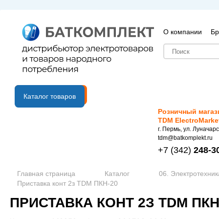
О компании
Бр
B2B портал
Каталог товаров
Розничный магаз
TDM ElectroMarke
г. Пермь, ул. Луначарс
tdm@batkomplekt.ru
+7
(342)
248-3
Главная страница
Каталог
06. Электротехник
Приставка конт 2з TDM ПКН-20
ПРИСТАВКА КОНТ 2З TDM ПКН