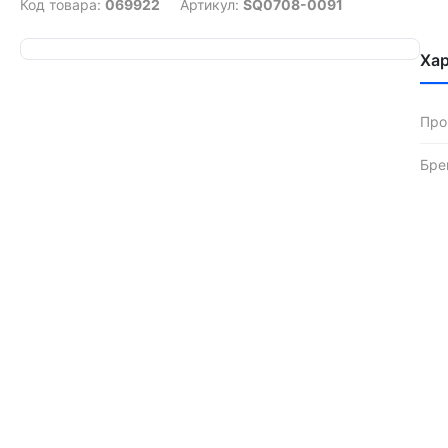
Код товара:
069922
Артикул:
SQ0708-0091
Ха
Про
Бре