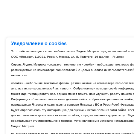
Уведомление о cookies
Этот сайт использует сервис веб-аналитики Яндекс Метрика, предоставляемый ко
ООО «Яндекс», 119021, Россия, Москва, ул. Л. Толстого, 16 (далее – Яндекс)
Сервис Яндекс Метрика использует технологию «cookie» - небольшие текстовые ф
размещаемые на компьютере пользователей с целью анализа их пользовательско
активности.
«cookie» - небольшие текстовые файлы, размещаемые на компьютере пользовател
анализа их пользовательской активности. Собранная при помощи cookie информац
может идентифицировать вас, однако может помочь нам улучшить работу нашего с
Информация об использовании вами данного сайта, собранная при помощи cookie,
передаваться Яндексу и храниться на сервере Яндекса в ЕС и Российской Федерац
будет обрабатывать эту информацию для оценки и использования вами сайта, сос
для нас отчетов о деятельности нашего сайта, и предоставления других услуг. Янд
обрабатывает эту информацию в порядке, установленном в условиях использовани
Яндекс Метрика.
Вы можете отказаться от использования cookies, выбрав соответствующие настрой