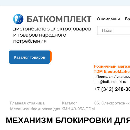
О компании
Бр
B2B портал
Каталог товаров
Розничный магаз
TDM ElectroMarke
г. Пермь, ул. Луначарс
tdm@batkomplekt.ru
+7
(342)
248-3
Главная страница
Каталог
06. Электротехник
Механизм блокировки для КМН 40-95А TDM
МЕХАНИЗМ БЛОКИРОВКИ ДЛЯ 