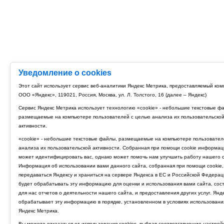
Уведомление о cookies
Этот сайт использует сервис веб-аналитики Яндекс Метрика, предоставляемый ко
ООО «Яндекс», 119021, Россия, Москва, ул. Л. Толстого, 16 (далее – Яндекс)
Сервис Яндекс Метрика использует технологию «cookie» - небольшие текстовые ф
размещаемые на компьютере пользователей с целью анализа их пользовательско
активности.
«cookie» - небольшие текстовые файлы, размещаемые на компьютере пользовател
анализа их пользовательской активности. Собранная при помощи cookie информац
может идентифицировать вас, однако может помочь нам улучшить работу нашего с
Информация об использовании вами данного сайта, собранная при помощи cookie,
передаваться Яндексу и храниться на сервере Яндекса в ЕС и Российской Федерац
будет обрабатывать эту информацию для оценки и использования вами сайта, сос
для нас отчетов о деятельности нашего сайта, и предоставления других услуг. Янд
обрабатывает эту информацию в порядке, установленном в условиях использовани
Яндекс Метрика.
Вы можете отказаться от использования cookies, выбрав соответствующие настрой