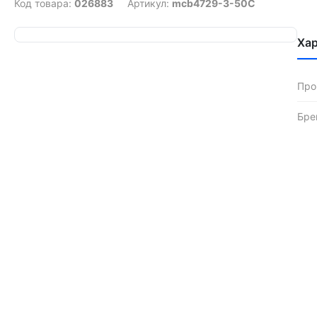
Код товара:
026883
Артикул:
mcb4729-3-50C
Ха
Про
Бре