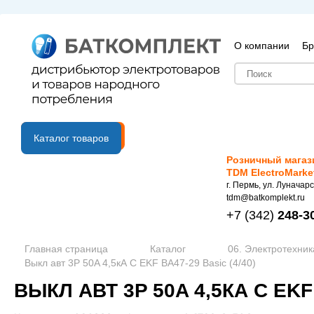
О компании
Бр
B2B портал
Каталог товаров
Розничный магаз
TDM ElectroMarke
г. Пермь, ул. Луначарс
tdm@batkomplekt.ru
+7
(342)
248-3
Главная страница
Каталог
06. Электротехник
Выкл авт 3P 50A 4,5кА C EKF ВА47-29 Basic (4/40)
ВЫКЛ АВТ 3P 50A 4,5КА C EKF 