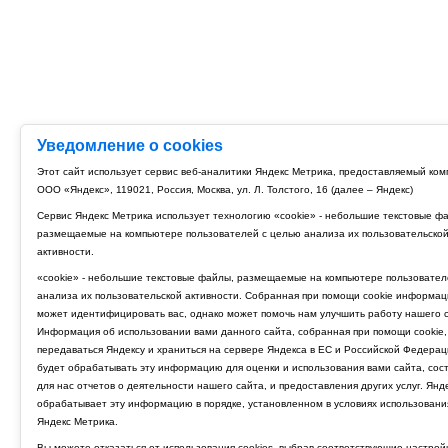
Уведомление о cookies
Этот сайт использует сервис веб-аналитики Яндекс Метрика, предоставляемый ко
ООО «Яндекс», 119021, Россия, Москва, ул. Л. Толстого, 16 (далее – Яндекс)
Сервис Яндекс Метрика использует технологию «cookie» - небольшие текстовые ф
размещаемые на компьютере пользователей с целью анализа их пользовательско
активности.
«cookie» - небольшие текстовые файлы, размещаемые на компьютере пользовател
анализа их пользовательской активности. Собранная при помощи cookie информац
может идентифицировать вас, однако может помочь нам улучшить работу нашего с
Информация об использовании вами данного сайта, собранная при помощи cookie,
передаваться Яндексу и храниться на сервере Яндекса в ЕС и Российской Федерац
будет обрабатывать эту информацию для оценки и использования вами сайта, сос
для нас отчетов о деятельности нашего сайта, и предоставления других услуг. Янд
обрабатывает эту информацию в порядке, установленном в условиях использовани
Яндекс Метрика.
Вы можете отказаться от использования cookies, выбрав соответствующие настрой