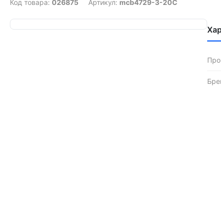
Код товара:
026875
Артикул:
mcb4729-3-20C
Ха
Про
Бре