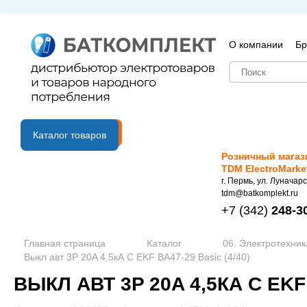
О компании
Бр
B2B портал
Каталог товаров
Розничный магаз
TDM ElectroMarke
г. Пермь, ул. Луначарс
tdm@batkomplekt.ru
+7
(342)
248-3
Главная страница
Каталог
06. Электротехник
Выкл авт 3P 20A 4,5кА C EKF ВА47-29 Basic (4/40)
ВЫКЛ АВТ 3P 20A 4,5КА C EKF 