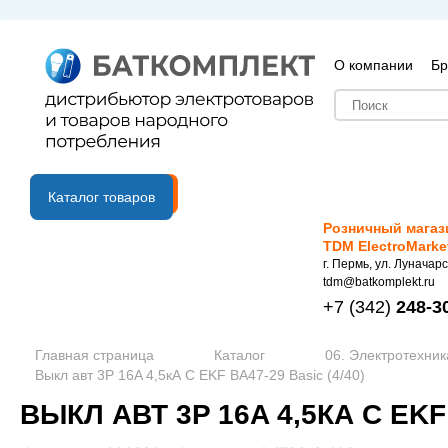
О компании
Бр
B2B портал
Каталог товаров
Розничный магаз
TDM ElectroMarke
г. Пермь, ул. Луначарс
tdm@batkomplekt.ru
+7
(342)
248-3
Главная страница
Каталог
06. Электротехник
Выкл авт 3P 16A 4,5кА C EKF ВА47-29 Basic (4/40)
ВЫКЛ АВТ 3P 16A 4,5КА C EKF 