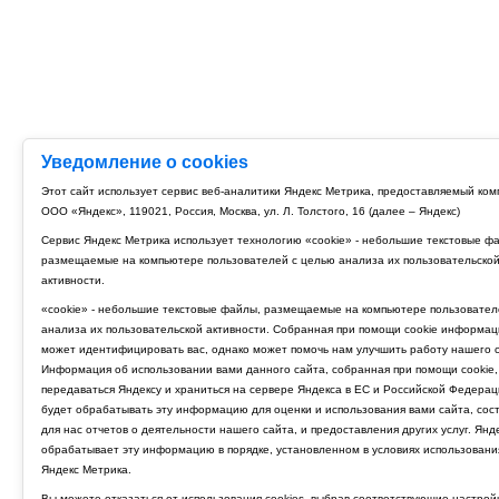
Уведомление о cookies
Этот сайт использует сервис веб-аналитики Яндекс Метрика, предоставляемый ко
ООО «Яндекс», 119021, Россия, Москва, ул. Л. Толстого, 16 (далее – Яндекс)
Сервис Яндекс Метрика использует технологию «cookie» - небольшие текстовые ф
размещаемые на компьютере пользователей с целью анализа их пользовательско
активности.
«cookie» - небольшие текстовые файлы, размещаемые на компьютере пользовател
анализа их пользовательской активности. Собранная при помощи cookie информац
может идентифицировать вас, однако может помочь нам улучшить работу нашего с
Информация об использовании вами данного сайта, собранная при помощи cookie,
передаваться Яндексу и храниться на сервере Яндекса в ЕС и Российской Федерац
будет обрабатывать эту информацию для оценки и использования вами сайта, сос
для нас отчетов о деятельности нашего сайта, и предоставления других услуг. Янд
обрабатывает эту информацию в порядке, установленном в условиях использовани
Яндекс Метрика.
Вы можете отказаться от использования cookies, выбрав соответствующие настрой