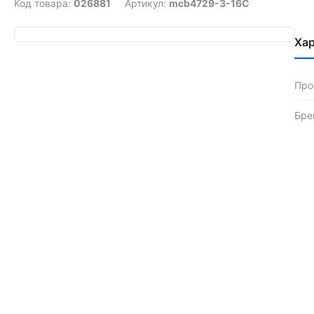
Код товара:
026881
Артикул:
mcb4729-3-16C
Ха
Про
Бре