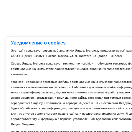
Уведомление о cookies
Этот сайт использует сервис веб-аналитики Яндекс Метрика, предоставляемый ко
ООО «Яндекс», 119021, Россия, Москва, ул. Л. Толстого, 16 (далее – Яндекс)
Сервис Яндекс Метрика использует технологию «cookie» - небольшие текстовые ф
размещаемые на компьютере пользователей с целью анализа их пользовательско
активности.
«cookie» - небольшие текстовые файлы, размещаемые на компьютере пользовател
анализа их пользовательской активности. Собранная при помощи cookie информац
может идентифицировать вас, однако может помочь нам улучшить работу нашего с
Информация об использовании вами данного сайта, собранная при помощи cookie,
передаваться Яндексу и храниться на сервере Яндекса в ЕС и Российской Федерац
будет обрабатывать эту информацию для оценки и использования вами сайта, сос
для нас отчетов о деятельности нашего сайта, и предоставления других услуг. Янд
обрабатывает эту информацию в порядке, установленном в условиях использовани
Яндекс Метрика.
Вы можете отказаться от использования cookies, выбрав соответствующие настрой