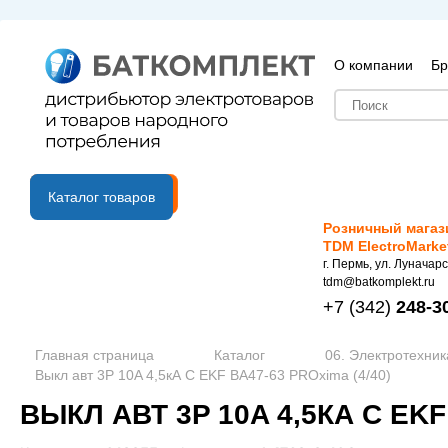
О компании
Бр
B2B портал
Каталог товаров
Розничный магаз
TDM ElectroMarke
г. Пермь, ул. Луначарс
tdm@batkomplekt.ru
+7
(342)
248-3
Главная страница
Каталог
06. Электротехник
Выкл авт 3P 10A 4,5кА C EKF ВА47-63 PROxima (4/40)
ВЫКЛ АВТ 3P 10A 4,5КА C EKF