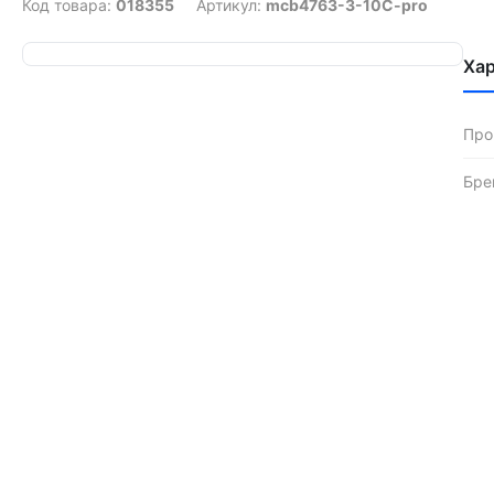
Код товара:
018355
Артикул:
mcb4763-3-10C-pro
Ха
Про
Бре