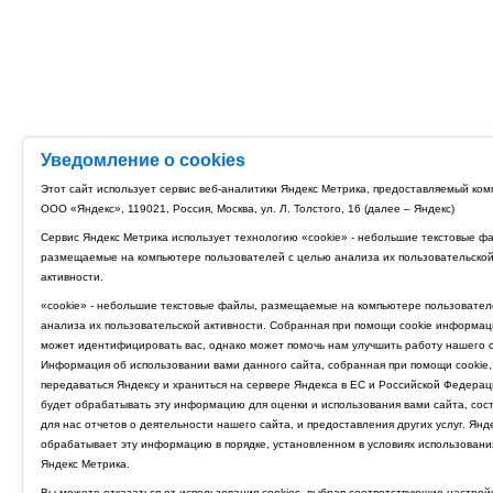
Уведомление о cookies
Этот сайт использует сервис веб-аналитики Яндекс Метрика, предоставляемый ко
ООО «Яндекс», 119021, Россия, Москва, ул. Л. Толстого, 16 (далее – Яндекс)
Сервис Яндекс Метрика использует технологию «cookie» - небольшие текстовые ф
размещаемые на компьютере пользователей с целью анализа их пользовательско
активности.
«cookie» - небольшие текстовые файлы, размещаемые на компьютере пользовател
анализа их пользовательской активности. Собранная при помощи cookie информац
может идентифицировать вас, однако может помочь нам улучшить работу нашего с
Информация об использовании вами данного сайта, собранная при помощи cookie,
передаваться Яндексу и храниться на сервере Яндекса в ЕС и Российской Федерац
будет обрабатывать эту информацию для оценки и использования вами сайта, сос
для нас отчетов о деятельности нашего сайта, и предоставления других услуг. Янд
обрабатывает эту информацию в порядке, установленном в условиях использовани
Яндекс Метрика.
Вы можете отказаться от использования cookies, выбрав соответствующие настрой