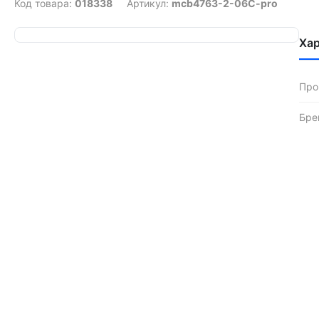
Код товара:
018338
Артикул:
mcb4763-2-06C-pro
Ха
Про
Бре