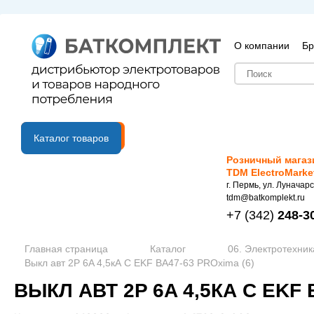
О компании
Бр
B2B портал
Каталог товаров
Розничный магаз
TDM ElectroMarke
г. Пермь, ул. Луначарс
tdm@batkomplekt.ru
+7
(342)
248-3
Главная страница
Каталог
06. Электротехник
Выкл авт 2P 6A 4,5кА C EKF ВА47-63 PROxima (6)
ВЫКЛ АВТ 2P 6A 4,5КА C EKF 