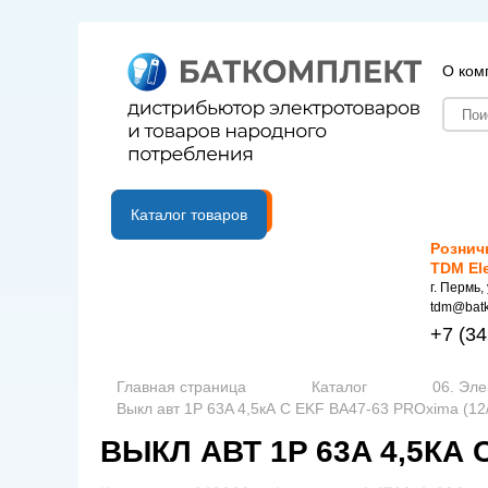
О ком
B2B портал
Каталог товаров
Рознич
TDM El
г. Пермь,
tdm@batk
+7
(34
Главная страница
Каталог
06. Эле
Выкл авт 1P 63A 4,5кА C EKF ВА47-63 PROxima (12
ВЫКЛ АВТ 1P 63A 4,5КА C