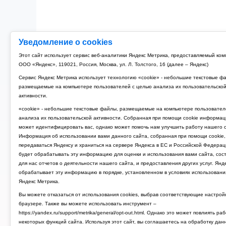
Уведомление о cookies
Этот сайт использует сервис веб-аналитики Яндекс Метрика, предоставляемый ко
ООО «Яндекс», 119021, Россия, Москва, ул. Л. Толстого, 16 (далее – Яндекс)
Сервис Яндекс Метрика использует технологию «cookie» - небольшие текстовые ф
размещаемые на компьютере пользователей с целью анализа их пользовательско
активности.
«cookie» - небольшие текстовые файлы, размещаемые на компьютере пользовател
анализа их пользовательской активности. Собранная при помощи cookie информац
может идентифицировать вас, однако может помочь нам улучшить работу нашего с
Информация об использовании вами данного сайта, собранная при помощи cookie,
передаваться Яндексу и храниться на сервере Яндекса в ЕС и Российской Федерац
будет обрабатывать эту информацию для оценки и использования вами сайта, сос
для нас отчетов о деятельности нашего сайта, и предоставления других услуг. Янд
обрабатывает эту информацию в порядке, установленном в условиях использовани
Яндекс Метрика.
Вы можете отказаться от использования cookies, выбрав соответствующие настрой
браузере. Также вы можете использовать инструмент –
https://yandex.ru/support/metrika/general/opt-out.html. Однако это может повлиять ра
некоторых функций сайта. Используя этот сайт, вы соглашаетесь на обработку дан