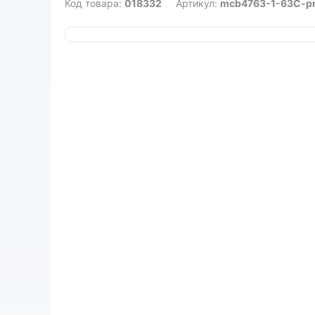
Код товара:
018332
Артикул:
mcb4763-1-63C-p