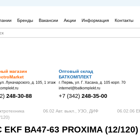
пании
Бренды
Вакансии
Акции
Информация
Контакты
ный магазин
Оптовый склад
ectroMarket
БАТКОМПЛЕКТ
 ул. Луначарского, д. 105, 1 этаж
г. Пермь, ул. Г. Хасана, д. 105 корп. 70
omplekt.ru
internet@batkomplekt.ru
2)
248-30-88
+7
(342)
248-35-00
ктротехника
06.02 Авт. выкл., УЗО, ДИФ
06.02.06 E
/120)
 EKF ВА47-63 PROXIMA (12/120)