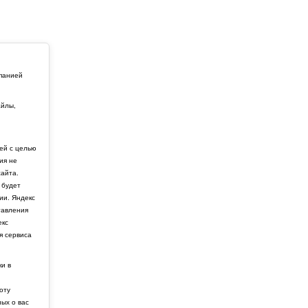
мпанией
айлы,
й
ей с целью
ия не
айта.
 будет
ии. Яндекс
тавления
екс
я сервиса
ки в
боту
ных о вас