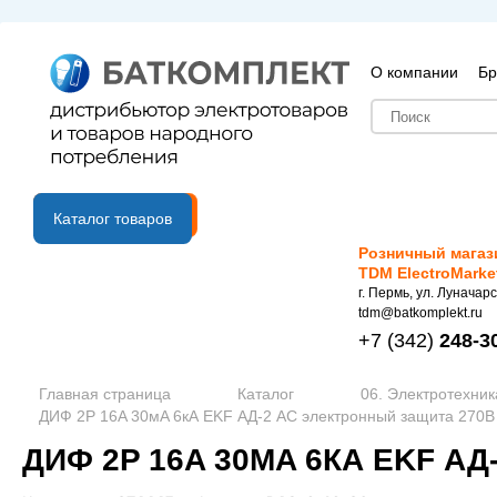
О компании
Бр
B2B портал
Каталог товаров
Розничный магаз
TDM ElectroMarke
г. Пермь, ул. Луначарс
tdm@batkomplekt.ru
+7
(342)
248-3
Главная страница
Каталог
06. Электротехник
ДИФ 2P 16A 30мA 6кА EKF АД-2 AC электронный защита 270В 
ДИФ 2P 16A 30МA 6КА EKF АД