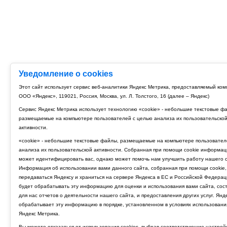
Уведомление о cookies
Этот сайт использует сервис веб-аналитики Яндекс Метрика, предоставляемый ко
ООО «Яндекс», 119021, Россия, Москва, ул. Л. Толстого, 16 (далее – Яндекс)
Сервис Яндекс Метрика использует технологию «cookie» - небольшие текстовые ф
размещаемые на компьютере пользователей с целью анализа их пользовательско
активности.
«cookie» - небольшие текстовые файлы, размещаемые на компьютере пользовател
анализа их пользовательской активности. Собранная при помощи cookie информац
может идентифицировать вас, однако может помочь нам улучшить работу нашего с
Информация об использовании вами данного сайта, собранная при помощи cookie,
передаваться Яндексу и храниться на сервере Яндекса в ЕС и Российской Федерац
будет обрабатывать эту информацию для оценки и использования вами сайта, сос
для нас отчетов о деятельности нашего сайта, и предоставления других услуг. Янд
обрабатывает эту информацию в порядке, установленном в условиях использовани
Яндекс Метрика.
Вы можете отказаться от использования cookies, выбрав соответствующие настрой