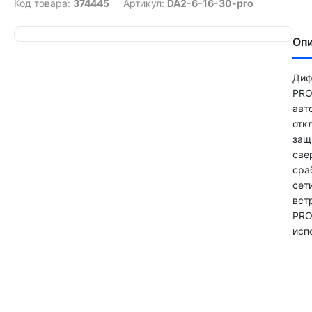
Код товара:
374445
Артикул:
DA2-6-16-30-pro
Оп
Диф
PRO
авт
отк
защ
све
сра
сет
вст
PRO
исп