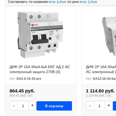
Сортировать:
по названию
возр.
|
убыв.
по цене
возр.
|
убыв.
ДИФ 2P 16A 30мA 6кА EKF АД-2 AC
ДИФ 2P 16A 30мA
электронный защита 270В (4)
AC электронный (
Арт:
DA2-6-16-30-pro
Арт:
DA12-16-30-ba
864.45 руб.
1 114.60 руб.
864.45 руб. / шт.
1 114.60 руб. / шт.
-
+
-
+
В корзину