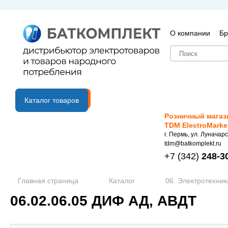
О компании
Бр
B2B портал
Каталог товаров
Розничный магаз
TDM ElectroMarke
г. Пермь, ул. Луначарс
tdm@batkomplekt.ru
+7
(342)
248-3
Главная страница
Каталог
06. Электротехник
06.02.06.05 ДИФ АД, АВДТ