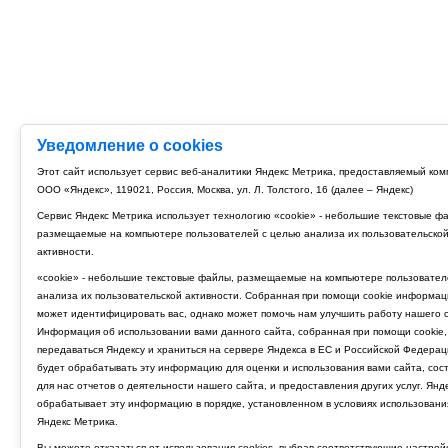
Уведомление о cookies
Этот сайт использует сервис веб-аналитики Яндекс Метрика, предоставляемый ко
ООО «Яндекс», 119021, Россия, Москва, ул. Л. Толстого, 16 (далее – Яндекс)
Сервис Яндекс Метрика использует технологию «cookie» - небольшие текстовые ф
размещаемые на компьютере пользователей с целью анализа их пользовательско
активности.
«cookie» - небольшие текстовые файлы, размещаемые на компьютере пользовател
анализа их пользовательской активности. Собранная при помощи cookie информац
может идентифицировать вас, однако может помочь нам улучшить работу нашего с
Информация об использовании вами данного сайта, собранная при помощи cookie,
передаваться Яндексу и храниться на сервере Яндекса в ЕС и Российской Федерац
будет обрабатывать эту информацию для оценки и использования вами сайта, сос
для нас отчетов о деятельности нашего сайта, и предоставления других услуг. Янд
обрабатывает эту информацию в порядке, установленном в условиях использовани
Яндекс Метрика.
Вы можете отказаться от использования cookies, выбрав соответствующие настрой