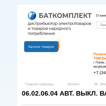
О ком
B2B портал
Каталог товаров
Рознич
TDM El
г. Пермь,
tdm@batk
+7
(34
Главная страница
Каталог
06. Эле
06.02.06.04 АВТ. ВЫКЛ. В