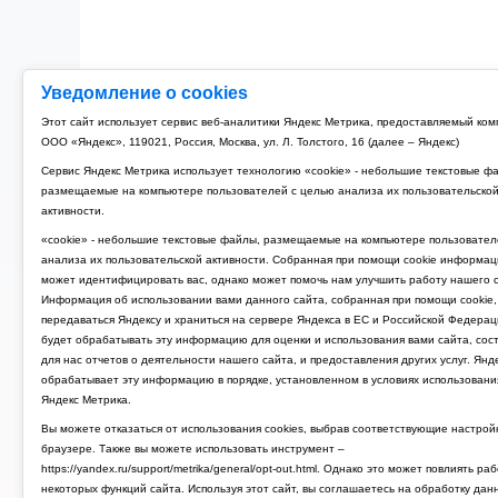
Уведомление о cookies
Рубильник модульный 3P 125A TDM РМ-125 (4)
Этот сайт использует сервис веб-аналитики Яндекс Метрика, предоставляемый ко
ООО «Яндекс», 119021, Россия, Москва, ул. Л. Толстого, 16 (далее – Яндекс)
4 674 руб.
Сервис Яндекс Метрика использует технологию «cookie» - небольшие текстовые ф
размещаемые на компьютере пользователей с целью анализа их пользовательско
активности.
«cookie» - небольшие текстовые файлы, размещаемые на компьютере пользовател
анализа их пользовательской активности. Собранная при помощи cookie информац
может идентифицировать вас, однако может помочь нам улучшить работу нашего с
Информация об использовании вами данного сайта, собранная при помощи cookie,
передаваться Яндексу и храниться на сервере Яндекса в ЕС и Российской Федерац
будет обрабатывать эту информацию для оценки и использования вами сайта, сос
для нас отчетов о деятельности нашего сайта, и предоставления других услуг. Янд
обрабатывает эту информацию в порядке, установленном в условиях использовани
Яндекс Метрика.
Вы можете отказаться от использования cookies, выбрав соответствующие настрой
браузере. Также вы можете использовать инструмент –
https://yandex.ru/support/metrika/general/opt-out.html. Однако это может повлиять ра
некоторых функций сайта. Используя этот сайт, вы соглашаетесь на обработку дан