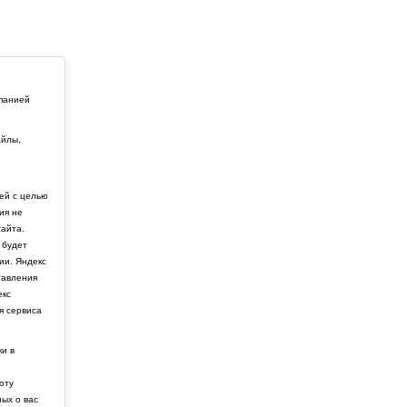
мпанией
айлы,
й
ей с целью
ия не
айта.
 будет
ии. Яндекс
тавления
екс
я сервиса
ки в
боту
ных о вас