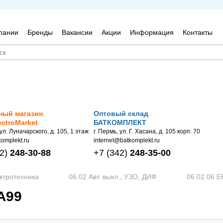
пании
Бренды
Вакансии
Акции
Информация
Контакты
ный магазин
Оптовый склад
ectroMarket
БАТКОМПЛЕКТ
 ул. Луначарского, д. 105, 1 этаж
г. Пермь, ул. Г. Хасана, д. 105 корп. 70
omplekt.ru
internet@batkomplekt.ru
2)
248-30-88
+7
(342)
248-35-00
ктротехника
06.02 Авт. выкл., УЗО, ДИФ
06.02.06 E
А99