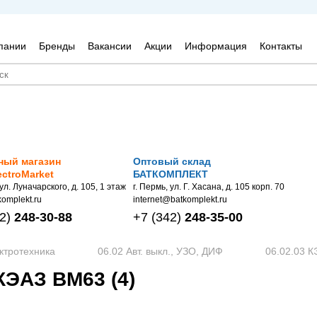
пании
Бренды
Вакансии
Акции
Информация
Контакты
ный магазин
Оптовый склад
ectroMarket
БАТКОМПЛЕКТ
 ул. Луначарского, д. 105, 1 этаж
г. Пермь, ул. Г. Хасана, д. 105 корп. 70
omplekt.ru
internet@batkomplekt.ru
2)
248-30-88
+7
(342)
248-35-00
ктротехника
06.02 Авт. выкл., УЗО, ДИФ
06.02.03 
КЭАЗ ВМ63 (4)