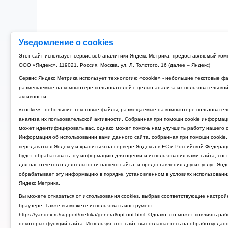
Уведомление о cookies
Этот сайт использует сервис веб-аналитики Яндекс Метрика, предоставляемый ко
ООО «Яндекс», 119021, Россия, Москва, ул. Л. Толстого, 16 (далее – Яндекс)
Сервис Яндекс Метрика использует технологию «cookie» - небольшие текстовые ф
размещаемые на компьютере пользователей с целью анализа их пользовательско
активности.
«cookie» - небольшие текстовые файлы, размещаемые на компьютере пользовател
анализа их пользовательской активности. Собранная при помощи cookie информац
может идентифицировать вас, однако может помочь нам улучшить работу нашего с
Информация об использовании вами данного сайта, собранная при помощи cookie,
передаваться Яндексу и храниться на сервере Яндекса в ЕС и Российской Федерац
будет обрабатывать эту информацию для оценки и использования вами сайта, сос
для нас отчетов о деятельности нашего сайта, и предоставления других услуг. Янд
обрабатывает эту информацию в порядке, установленном в условиях использовани
Яндекс Метрика.
Вы можете отказаться от использования cookies, выбрав соответствующие настрой
браузере. Также вы можете использовать инструмент –
https://yandex.ru/support/metrika/general/opt-out.html. Однако это может повлиять ра
некоторых функций сайта. Используя этот сайт, вы соглашаетесь на обработку дан