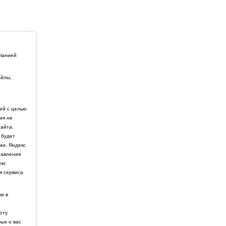
мпанией
айлы,
й
ей с целью
ия не
айта.
 будет
ии. Яндекс
тавления
екс
я сервиса
ки в
боту
ных о вас