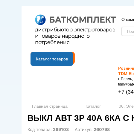
О ком
B2B портал
Каталог товаров
Рознич
TDM El
г. Пермь,
tdm@batk
+7
(34
Главная страница
Каталог
06. Эле
ВЫКЛ АВТ 3P 40А 6КА C 
Код товара:
269103
Артикул:
260798