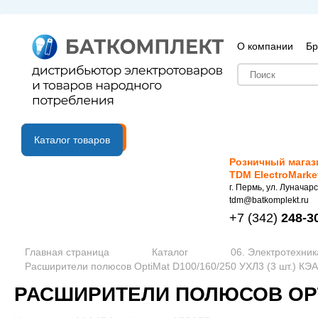
О компании
Бр
B2B портал
Каталог товаров
Розничный магаз
TDM ElectroMarke
г. Пермь, ул. Луначарс
tdm@batkomplekt.ru
+7
(342)
248-3
Главная страница
Каталог
06. Электротехник
Расширители полюсов OptiMat D100/160/250 УХЛ3 (3 шт.) КЭ
РАСШИРИТЕЛИ ПОЛЮСОВ OPTIM