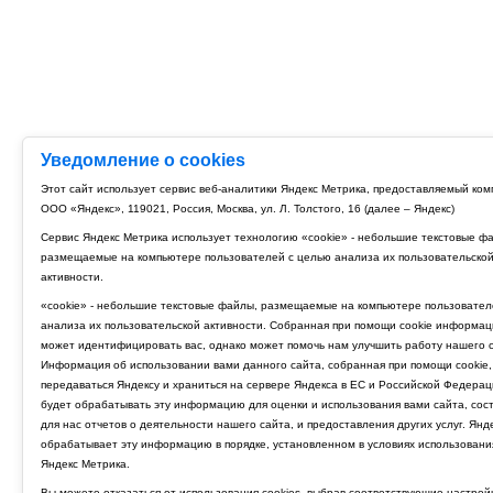
Уведомление о cookies
Этот сайт использует сервис веб-аналитики Яндекс Метрика, предоставляемый ко
ООО «Яндекс», 119021, Россия, Москва, ул. Л. Толстого, 16 (далее – Яндекс)
Сервис Яндекс Метрика использует технологию «cookie» - небольшие текстовые ф
размещаемые на компьютере пользователей с целью анализа их пользовательско
активности.
«cookie» - небольшие текстовые файлы, размещаемые на компьютере пользовател
анализа их пользовательской активности. Собранная при помощи cookie информац
может идентифицировать вас, однако может помочь нам улучшить работу нашего с
Информация об использовании вами данного сайта, собранная при помощи cookie,
передаваться Яндексу и храниться на сервере Яндекса в ЕС и Российской Федерац
будет обрабатывать эту информацию для оценки и использования вами сайта, сос
для нас отчетов о деятельности нашего сайта, и предоставления других услуг. Янд
обрабатывает эту информацию в порядке, установленном в условиях использовани
Яндекс Метрика.
Вы можете отказаться от использования cookies, выбрав соответствующие настрой