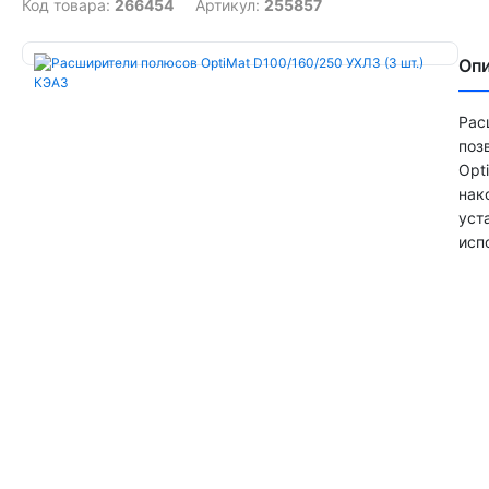
Код товара:
266454
Артикул:
255857
Оп
Рас
поз
Opt
нак
уст
исп