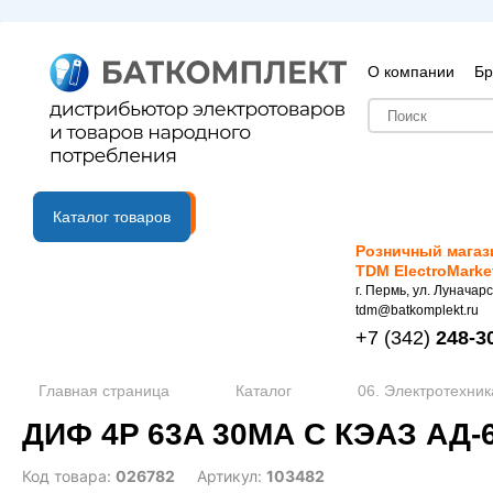
О компании
Бр
B2B портал
Каталог товаров
Розничный магаз
TDM ElectroMarke
г. Пермь, ул. Луначарс
tdm@batkomplekt.ru
+7
(342)
248-3
Главная страница
Каталог
06. Электротехник
ДИФ 4P 63A 30МА C КЭАЗ АД-6
Код товара:
026782
Артикул:
103482