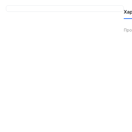
Ха
Про