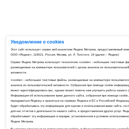
Уведомление о cookies
Этот сайт использует сервис веб-аналитики Яндекс Метрика, предоставляемый ко
ООО «Яндекс», 119021, Россия, Москва, ул. Л. Толстого, 16 (далее – Яндекс)
Сервис Яндекс Метрика использует технологию «cookie» - небольшие текстовые ф
размещаемые на компьютере пользователей с целью анализа их пользовательско
активности.
«cookie» - небольшие текстовые файлы, размещаемые на компьютере пользовател
анализа их пользовательской активности. Собранная при помощи cookie информац
может идентифицировать вас, однако может помочь нам улучшить работу нашего с
Информация об использовании вами данного сайта, собранная при помощи cookie,
передаваться Яндексу и храниться на сервере Яндекса в ЕС и Российской Федерац
будет обрабатывать эту информацию для оценки и использования вами сайта, сос
для нас отчетов о деятельности нашего сайта, и предоставления других услуг. Янд
обрабатывает эту информацию в порядке, установленном в условиях использовани
Яндекс Метрика.
Вы можете отказаться от использования cookies, выбрав соответствующие настрой