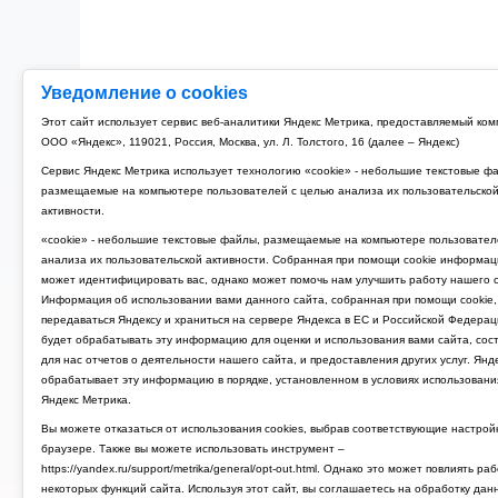
Уведомление о cookies
Этот сайт использует сервис веб-аналитики Яндекс Метрика, предоставляемый ко
ООО «Яндекс», 119021, Россия, Москва, ул. Л. Толстого, 16 (далее – Яндекс)
Сервис Яндекс Метрика использует технологию «cookie» - небольшие текстовые ф
размещаемые на компьютере пользователей с целью анализа их пользовательско
активности.
«cookie» - небольшие текстовые файлы, размещаемые на компьютере пользовател
анализа их пользовательской активности. Собранная при помощи cookie информац
может идентифицировать вас, однако может помочь нам улучшить работу нашего с
Информация об использовании вами данного сайта, собранная при помощи cookie,
передаваться Яндексу и храниться на сервере Яндекса в ЕС и Российской Федерац
будет обрабатывать эту информацию для оценки и использования вами сайта, сос
для нас отчетов о деятельности нашего сайта, и предоставления других услуг. Янд
обрабатывает эту информацию в порядке, установленном в условиях использовани
Яндекс Метрика.
Вы можете отказаться от использования cookies, выбрав соответствующие настрой
браузере. Также вы можете использовать инструмент –
https://yandex.ru/support/metrika/general/opt-out.html. Однако это может повлиять ра
некоторых функций сайта. Используя этот сайт, вы соглашаетесь на обработку дан