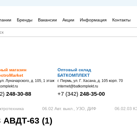
пании
Бренды
Вакансии
Акции
Информация
Контакты
ный магазин
Оптовый склад
ectroMarket
БАТКОМПЛЕКТ
 ул. Луначарского, д. 105, 1 этаж
г. Пермь, ул. Г. Хасана, д. 105 корп. 70
omplekt.ru
internet@batkomplekt.ru
2)
248-30-88
+7
(342)
248-35-00
ктротехника
06.02 Авт. выкл., УЗО, ДИФ
06.02.03 
 АВДТ-63 (1)