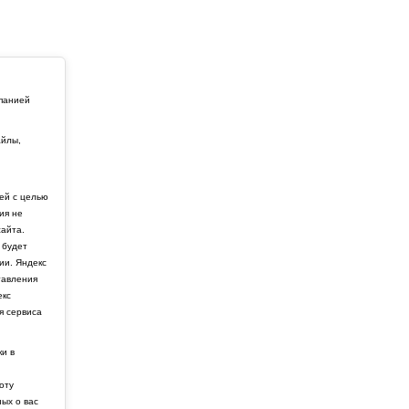
мпанией
айлы,
й
ей с целью
ия не
айта.
 будет
ии. Яндекс
тавления
екс
я сервиса
ки в
боту
ных о вас