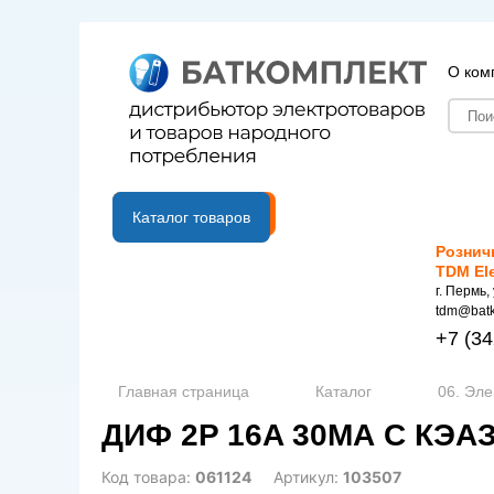
О ком
B2B портал
Каталог товаров
Рознич
TDM El
г. Пермь,
tdm@batk
+7
(34
Главная страница
Каталог
06. Эле
ДИФ 2P 16A 30МА C КЭАЗ
Код товара:
061124
Артикул:
103507