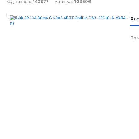
Код товара:
140977
Артикул:
103506
Ха
Про