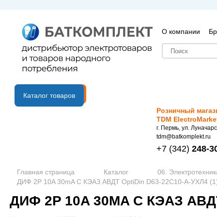
О компании
Бр
B2B портал
Каталог товаров
Розничный магаз
TDM ElectroMarke
г. Пермь, ул. Луначарс
tdm@batkomplekt.ru
+7
(342)
248-3
Главная страница
Каталог
06. Электротехник
ДИФ 2P 10A 30mA C КЭАЗ АВДТ OptiDin D63-22C10-A-УХЛ4 (1
ДИФ 2P 10A 30MA C КЭАЗ АВДТ