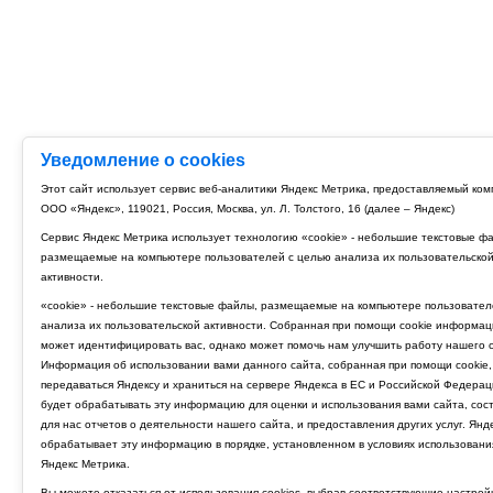
Уведомление о cookies
Этот сайт использует сервис веб-аналитики Яндекс Метрика, предоставляемый ко
ООО «Яндекс», 119021, Россия, Москва, ул. Л. Толстого, 16 (далее – Яндекс)
Сервис Яндекс Метрика использует технологию «cookie» - небольшие текстовые ф
размещаемые на компьютере пользователей с целью анализа их пользовательско
активности.
«cookie» - небольшие текстовые файлы, размещаемые на компьютере пользовател
анализа их пользовательской активности. Собранная при помощи cookie информац
может идентифицировать вас, однако может помочь нам улучшить работу нашего с
Информация об использовании вами данного сайта, собранная при помощи cookie,
передаваться Яндексу и храниться на сервере Яндекса в ЕС и Российской Федерац
будет обрабатывать эту информацию для оценки и использования вами сайта, сос
для нас отчетов о деятельности нашего сайта, и предоставления других услуг. Янд
обрабатывает эту информацию в порядке, установленном в условиях использовани
Яндекс Метрика.
Вы можете отказаться от использования cookies, выбрав соответствующие настрой