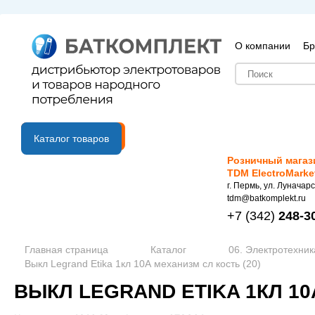
О компании
Бр
B2B портал
Каталог товаров
Розничный магаз
TDM ElectroMarke
г. Пермь, ул. Луначарс
tdm@batkomplekt.ru
+7
(342)
248-3
Главная страница
Каталог
06. Электротехник
Выкл Legrand Etika 1кл 10А механизм сл кость (20)
ВЫКЛ LEGRAND ETIKA 1КЛ 10