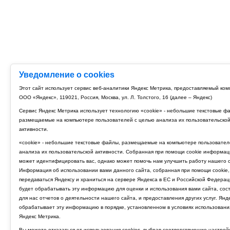
Уведомление о cookies
Этот сайт использует сервис веб-аналитики Яндекс Метрика, предоставляемый ко
ООО «Яндекс», 119021, Россия, Москва, ул. Л. Толстого, 16 (далее – Яндекс)
Сервис Яндекс Метрика использует технологию «cookie» - небольшие текстовые ф
размещаемые на компьютере пользователей с целью анализа их пользовательско
активности.
«cookie» - небольшие текстовые файлы, размещаемые на компьютере пользовател
анализа их пользовательской активности. Собранная при помощи cookie информац
может идентифицировать вас, однако может помочь нам улучшить работу нашего с
Информация об использовании вами данного сайта, собранная при помощи cookie,
передаваться Яндексу и храниться на сервере Яндекса в ЕС и Российской Федерац
будет обрабатывать эту информацию для оценки и использования вами сайта, сос
для нас отчетов о деятельности нашего сайта, и предоставления других услуг. Янд
обрабатывает эту информацию в порядке, установленном в условиях использовани
Яндекс Метрика.
Вы можете отказаться от использования cookies, выбрав соответствующие настрой