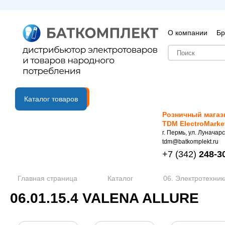
О компании
Бр
B2B портал
Каталог товаров
Розничный магаз
TDM ElectroMarke
г. Пермь, ул. Луначарс
tdm@batkomplekt.ru
+7
(342)
248-3
Главная страница
Каталог
06. Электротехник
06.01.15.4 VALENA ALLURE