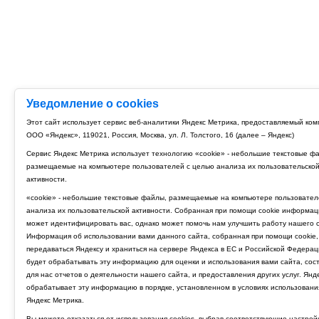
Уведомление о cookies
Этот сайт использует сервис веб-аналитики Яндекс Метрика, предоставляемый ко
ООО «Яндекс», 119021, Россия, Москва, ул. Л. Толстого, 16 (далее – Яндекс)
Сервис Яндекс Метрика использует технологию «cookie» - небольшие текстовые ф
размещаемые на компьютере пользователей с целью анализа их пользовательско
активности.
«cookie» - небольшие текстовые файлы, размещаемые на компьютере пользовател
анализа их пользовательской активности. Собранная при помощи cookie информац
может идентифицировать вас, однако может помочь нам улучшить работу нашего с
Информация об использовании вами данного сайта, собранная при помощи cookie,
передаваться Яндексу и храниться на сервере Яндекса в ЕС и Российской Федерац
будет обрабатывать эту информацию для оценки и использования вами сайта, сос
для нас отчетов о деятельности нашего сайта, и предоставления других услуг. Янд
обрабатывает эту информацию в порядке, установленном в условиях использовани
Яндекс Метрика.
Вы можете отказаться от использования cookies, выбрав соответствующие настрой