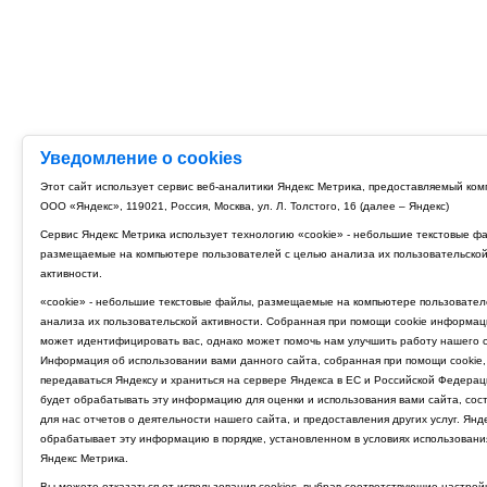
Уведомление о cookies
Этот сайт использует сервис веб-аналитики Яндекс Метрика, предоставляемый ко
ООО «Яндекс», 119021, Россия, Москва, ул. Л. Толстого, 16 (далее – Яндекс)
Сервис Яндекс Метрика использует технологию «cookie» - небольшие текстовые ф
размещаемые на компьютере пользователей с целью анализа их пользовательско
активности.
«cookie» - небольшие текстовые файлы, размещаемые на компьютере пользовател
анализа их пользовательской активности. Собранная при помощи cookie информац
может идентифицировать вас, однако может помочь нам улучшить работу нашего с
Информация об использовании вами данного сайта, собранная при помощи cookie,
передаваться Яндексу и храниться на сервере Яндекса в ЕС и Российской Федерац
будет обрабатывать эту информацию для оценки и использования вами сайта, сос
для нас отчетов о деятельности нашего сайта, и предоставления других услуг. Янд
обрабатывает эту информацию в порядке, установленном в условиях использовани
Яндекс Метрика.
Вы можете отказаться от использования cookies, выбрав соответствующие настрой