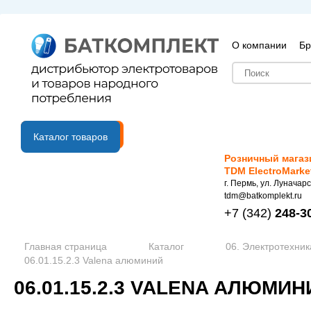
О компании
Бр
B2B портал
Каталог товаров
Розничный магаз
TDM ElectroMarke
г. Пермь, ул. Луначарс
tdm@batkomplekt.ru
+7
(342)
248-3
Главная страница
Каталог
06. Электротехник
06.01.15.2.3 Valena алюминий
06.01.15.2.3 VALENA АЛЮМИН