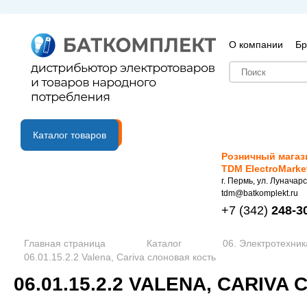
О компании
Бр
B2B портал
Каталог товаров
Розничный магаз
TDM ElectroMarke
г. Пермь, ул. Луначарс
tdm@batkomplekt.ru
+7
(342)
248-3
Главная страница
Каталог
06. Электротехник
06.01.15.2.2 Valena, Cariva слоновая кость
06.01.15.2.2 VALENA, CARIV