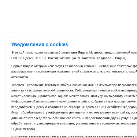
Уведомление о cookies
Этот сайт использует сервис веб-аналитики Яндекс Метрика, предоставляемый ко
ООО «Яндекс», 119021, Россия, Москва, ул. Л. Толстого, 16 (далее – Яндекс)
Сервис Яндекс Метрика использует технологию «cookie» - небольшие текстовые ф
размещаемые на компьютере пользователей с целью анализа их пользовательско
активности.
«cookie» - небольшие текстовые файлы, размещаемые на компьютере пользовател
анализа их пользовательской активности. Собранная при помощи cookie информац
может идентифицировать вас, однако может помочь нам улучшить работу нашего с
Информация об использовании вами данного сайта, собранная при помощи cookie,
передаваться Яндексу и храниться на сервере Яндекса в ЕС и Российской Федерац
будет обрабатывать эту информацию для оценки и использования вами сайта, сос
для нас отчетов о деятельности нашего сайта, и предоставления других услуг. Янд
обрабатывает эту информацию в порядке, установленном в условиях использовани
Яндекс Метрика.
Вы можете отказаться от использования cookies, выбрав соответствующие настрой