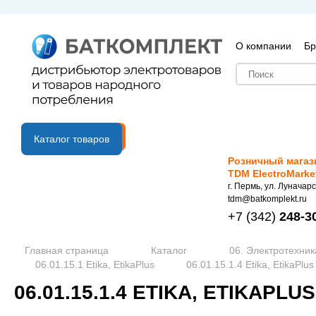
О компании
Бр
B2B портал
Каталог товаров
Розничный магаз
TDM ElectroMarke
г. Пермь, ул. Луначарс
tdm@batkomplekt.ru
+7
(342)
248-3
Главная страница
Каталог
06. Электротехник
06.01.15.1 Etika, EtikaPlus
06.01.15.1.4 Etika, EtikaPlu
06.01.15.1.4 ETIKA, ETIKAPL