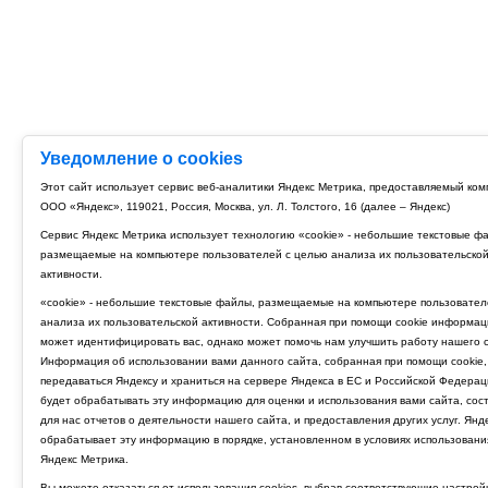
Уведомление о cookies
Этот сайт использует сервис веб-аналитики Яндекс Метрика, предоставляемый ко
ООО «Яндекс», 119021, Россия, Москва, ул. Л. Толстого, 16 (далее – Яндекс)
Сервис Яндекс Метрика использует технологию «cookie» - небольшие текстовые ф
размещаемые на компьютере пользователей с целью анализа их пользовательско
активности.
«cookie» - небольшие текстовые файлы, размещаемые на компьютере пользовател
анализа их пользовательской активности. Собранная при помощи cookie информац
может идентифицировать вас, однако может помочь нам улучшить работу нашего с
Информация об использовании вами данного сайта, собранная при помощи cookie,
передаваться Яндексу и храниться на сервере Яндекса в ЕС и Российской Федерац
будет обрабатывать эту информацию для оценки и использования вами сайта, сос
для нас отчетов о деятельности нашего сайта, и предоставления других услуг. Янд
обрабатывает эту информацию в порядке, установленном в условиях использовани
Яндекс Метрика.
Вы можете отказаться от использования cookies, выбрав соответствующие настрой