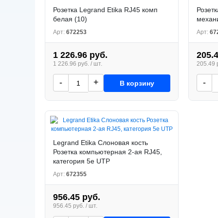
Розетка Legrand Etika RJ45 комп
Розетк
белая (10)
механи
Арт:
672253
Арт:
67
1 226.96 руб.
205.
1 226.96 руб. / шт.
205.49 р
-
+
-
В корзину
Legrand Etika Слоновая кость
Розетка компьютерная 2-ая RJ45,
категория 5е UTP
Арт:
672355
956.45 руб.
956.45 руб. / шт.