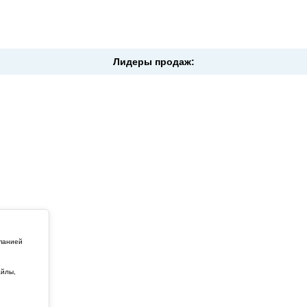
Лидеры продаж:
мпанией
айлы,
й