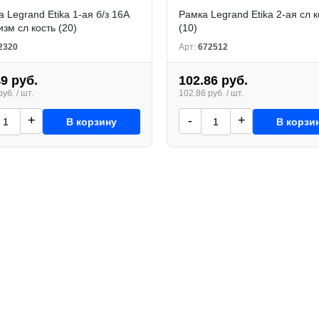
а Legrand Etika 1-ая б/з 16А
Рамка Legrand Etika 2-ая сл к
зм сл кость (20)
(10)
2320
Арт:
672512
49 руб.
102.86 руб.
уб. / шт.
102.86 руб. / шт.
+
-
+
В корзину
В корзи