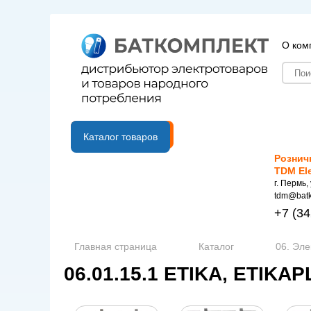
О ком
B2B портал
Каталог товаров
Рознич
TDM El
г. Пермь,
tdm@batk
+7
(34
Главная страница
Каталог
06. Эле
06.01.15.1 ETIKA, ETIKA