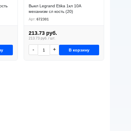
ость
Выкл Legrand Etika 1кл 10А
механизм сл кость (20)
Арт:
672301
213.73 руб.
213.73 руб. / шт.
-
+
ну
В корзину