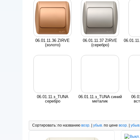
06.01.11.36 ZIRVE
06.01.11.37 ZIRVE
06.01.1
(золото)
(серебро)
06.01.11.з_TUNA
06.01.11.з_TUNA синий
06.0
серебро
металик
вст
Сортировать:
по названию
возр.
|
убыв.
по цене
возр.
|
убыв