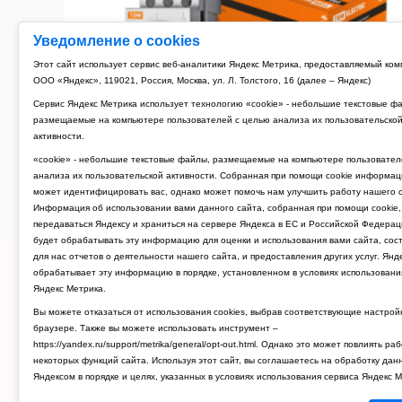
Уведомление о cookies
Этот сайт использует сервис веб-аналитики Яндекс Метрика, предоставляемый ко
ООО «Яндекс», 119021, Россия, Москва, ул. Л. Толстого, 16 (далее – Яндекс)
Сервис Яндекс Метрика использует технологию «cookie» - небольшие текстовые ф
размещаемые на компьютере пользователей с целью анализа их пользовательско
активности.
«cookie» - небольшие текстовые файлы, размещаемые на компьютере пользовател
анализа их пользовательской активности. Собранная при помощи cookie информац
может идентифицировать вас, однако может помочь нам улучшить работу нашего с
Информация об использовании вами данного сайта, собранная при помощи cookie,
передаваться Яндексу и храниться на сервере Яндекса в ЕС и Российской Федерац
Рубильник модульный 3P 125A TDM РМ-125 (4)
будет обрабатывать эту информацию для оценки и использования вами сайта, сос
для нас отчетов о деятельности нашего сайта, и предоставления других услуг. Янд
4 674 руб.
обрабатывает эту информацию в порядке, установленном в условиях использовани
Яндекс Метрика.
Вы можете отказаться от использования cookies, выбрав соответствующие настрой
браузере. Также вы можете использовать инструмент –
https://yandex.ru/support/metrika/general/opt-out.html. Однако это может повлиять ра
ГЛАВНАЯ
ПОЛИТИКА КОНФИДЕН
некоторых функций сайта. Используя этот сайт, вы соглашаетесь на обработку дан
Яндексом в порядке и целях, указанных в условиях использования сервиса Яндекс М