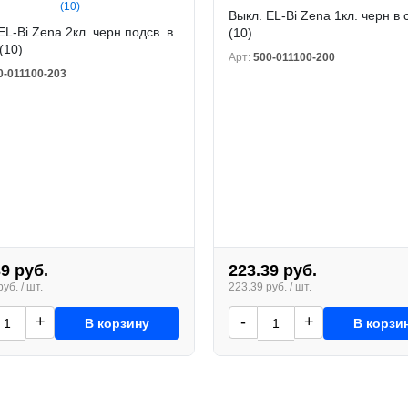
Выкл. EL-Bi Zena 1кл. черн в
EL-Bi Zena 2кл. черн подсв. в
(10)
(10)
Арт:
500-011100-200
0-011100-203
39 руб.
223.39 руб.
уб. / шт.
223.39 руб. / шт.
+
-
+
В корзину
В корзи