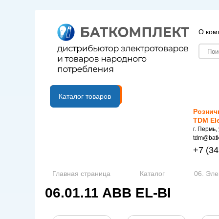
О ком
B2B портал
Каталог товаров
Рознич
TDM El
г. Пермь,
tdm@batk
+7
(34
Главная страница
Каталог
06. Эле
06.01.11 ABB EL-BI