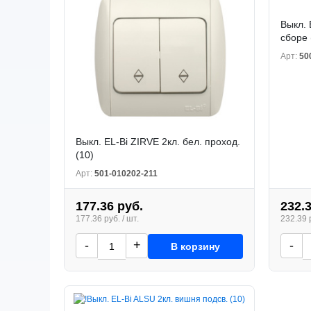
Выкл. 
сборе 
Арт:
50
Выкл. EL-Bi ZIRVE 2кл. бел. проход.
(10)
Арт:
501-010202-211
177.36 руб.
232.
177.36 руб. / шт.
232.39 р
-
+
-
В корзину