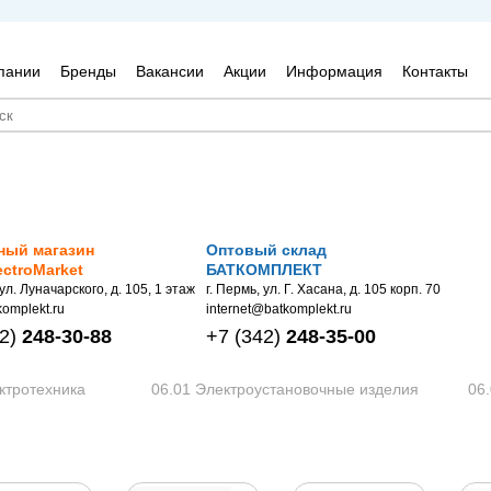
пании
Бренды
Вакансии
Акции
Информация
Контакты
ный магазин
Оптовый склад
ectroMarket
БАТКОМПЛЕКТ
 ул. Луначарского, д. 105, 1 этаж
г. Пермь, ул. Г. Хасана, д. 105 корп. 70
omplekt.ru
internet@batkomplekt.ru
2)
248-30-88
+7
(342)
248-35-00
ктротехника
06.01 Электроустановочные изделия
06.