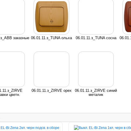
1.з_ABB заказные
06.01.11.з_TUNA ольха
06.01.11.з_TUNA сосна
06.01
1.11.з_ZIRVE
06.01.11.з_ZIRVE орех
06.01.11.з_ZIRVE синий
авки цветн.
металик
.