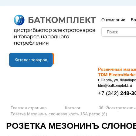
О компании
Бр
B2B портал
Каталог товаров
Розничный магаз
TDM ElectroMarke
г. Пермь, ул. Луначарс
tdm@batkomplekt.ru
+7
(342)
248-3
Главная страница
Каталог
06. Электротехник
Розетка Мезонинъ слоновая кость 16А ретро (6)
РОЗЕТКА МЕЗОНИНЪ СЛОНОВА