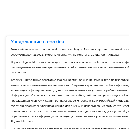
Уведомление о cookies
Этот сайт использует сервис веб-аналитики Яндекс Метрика, предоставляемый ко
ООО «Яндекс», 119021, Россия, Москва, ул. Л. Толстого, 16 (далее – Яндекс)
Сервис Яндекс Метрика использует технологию «cookie» - небольшие текстовые ф
размещаемые на компьютере пользователей с целью анализа их пользовательско
активности.
«cookie» - небольшие текстовые файлы, размещаемые на компьютере пользовател
анализа их пользовательской активности. Собранная при помощи cookie информац
может идентифицировать вас, однако может помочь нам улучшить работу нашего с
Информация об использовании вами данного сайта, собранная при помощи cookie,
передаваться Яндексу и храниться на сервере Яндекса в ЕС и Российской Федерац
будет обрабатывать эту информацию для оценки и использования вами сайта, сос
для нас отчетов о деятельности нашего сайта, и предоставления других услуг. Янд
обрабатывает эту информацию в порядке, установленном в условиях использовани
Яндекс Метрика.
Вы можете отказаться от использования cookies, выбрав соответствующие настрой