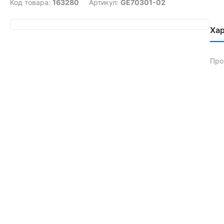
Код товара:
163280
Артикул:
GE70301-02
Ха
Про